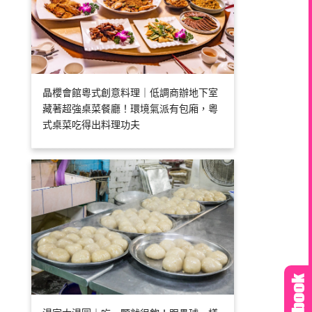
晶櫻會館粵式創意料理｜低調商辦地下室
藏著超強桌菜餐廳！環境氣派有包廂，粵
式桌菜吃得出料理功夫