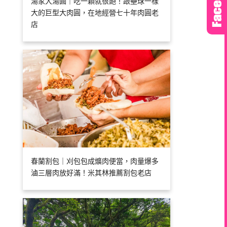
湯家大湯圓｜吃一顆就很飽！跟壘球一樣
大的巨型大肉圓，在地經營七十年肉圓老
店
春蘭割包｜刈包包成爌肉便當，肉量爆多
滷三層肉放好滿！米其林推薦割包老店