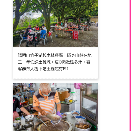
陽明山竹子湖杉木林餐廳｜隱身山林在地
三十年低調土雞城，皮Q肉嫩雞多汁，饕
客群聚大樹下吃土雞超有FU