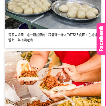
湯家大湯圓｜吃一顆就很飽！跟壘球一樣大的巨型大肉圓，在地經
營七十年肉圓老店