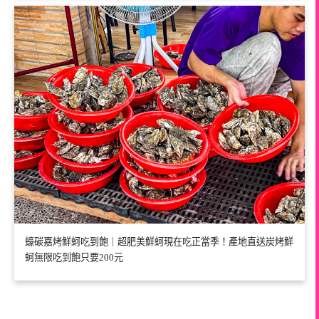
蠔碳嘉烤鮮蚵吃到飽｜超肥美鮮蚵現在吃正當季！產地直送炭烤鮮
蚵無限吃到飽只要200元