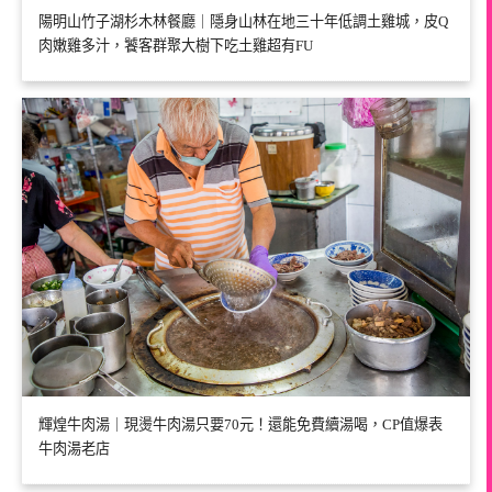
陽明山竹子湖杉木林餐廳｜隱身山林在地三十年低調土雞城，皮Q
肉嫩雞多汁，饕客群聚大樹下吃土雞超有FU
輝煌牛肉湯｜現燙牛肉湯只要70元！還能免費續湯喝，CP值爆表
牛肉湯老店