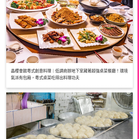
晶櫻會館粵式創意料理｜低調商辦地下室藏著超強桌菜餐廳！環境
氣派有包廂，粵式桌菜吃得出料理功夫