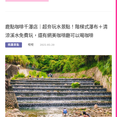
鹿點咖啡千瀑店｜超夯玩水景點！階梯式瀑布＋清
涼溪水免費玩，還有網美咖啡廳可以喝咖啡
桃園景點
咬咬
2025-05-20