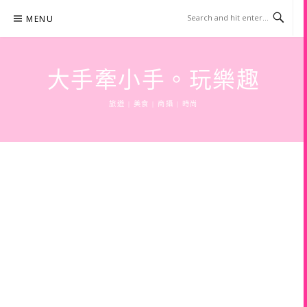
Skip
MENU
to
content
大手牽小手。玩樂趣
旅遊 | 美食 | 商攝 | 時尚