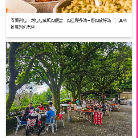
春蘭割包｜刈包包成爌肉便當，肉量爆多滷三層肉放好滿！米其林
推薦割包老店