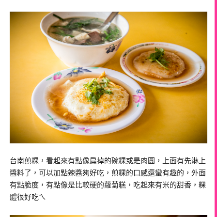
台南煎粿，看起來有點像扁掉的碗粿或是肉圓，上面有先淋上
醬料了，可以加點辣醬夠好吃，煎粿的口感還蠻有趣的，外面
有點脆度，有點像是比較硬的蘿蔔糕，吃起來有米的甜香，粿
體很好吃ㄟ