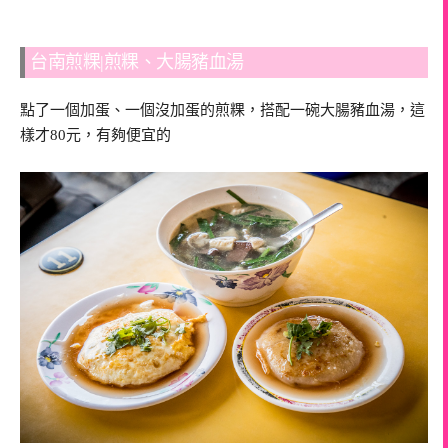
台南煎粿|煎粿、大腸豬血湯
點了一個加蛋、一個沒加蛋的煎粿，搭配一碗大腸豬血湯，這
樣才80元，有夠便宜的