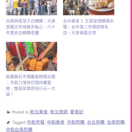
台南林家茂子白糖粿｜大排
台中美食 》王家菜頭粿糯米
長龍古早味散步點心，六十
腸，台中第二市場排隊名
年歷史白糖粿老攤
店，大排長龍日常
板橋黃石市場蘿蔔糕糯米腸
｜手起刀落快切現炸蘿蔔
糕，整張菜單買完65元一大
袋！
Posted in
新北美食
,
新北旅遊
,
愛食記
Tagged
中和早餐
,
中和美食
,
中和煎粿
,
台北煎粿
,
台南煎粿
,
中和台南煎粿