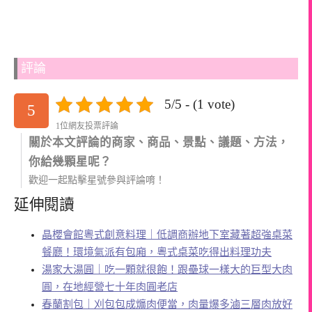
評論
5/5 - (1 vote)
5
1位網友投票評論
關於本文評論的商家、商品、景點、議題、方法，
你給幾顆星呢？
歡迎一起點擊星號參與評論唷！
延伸閱讀
晶櫻會館粵式創意料理｜低調商辦地下室藏著超強桌菜
餐廳！環境氣派有包廂，粵式桌菜吃得出料理功夫
湯家大湯圓｜吃一顆就很飽！跟壘球一樣大的巨型大肉
圓，在地經營七十年肉圓老店
春蘭割包｜刈包包成爌肉便當，肉量爆多滷三層肉放好