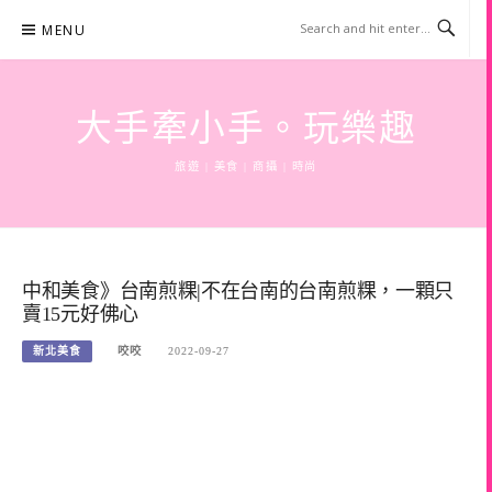
Skip
MENU
to
content
大手牽小手。玩樂趣
旅遊 | 美食 | 商攝 | 時尚
中和美食》台南煎粿|不在台南的台南煎粿，一顆只
賣15元好佛心
新北美食
咬咬
2022-09-27