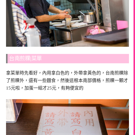
台南煎粿|菜單
拿菜單時先看好，內用拿白色的，外帶拿黃色的，台南煎粿除
了煎粿外，還有一些麵食，然後這根本南部價格，煎粿一顆才
15元啦，加蛋一組才25元，有夠便宜的