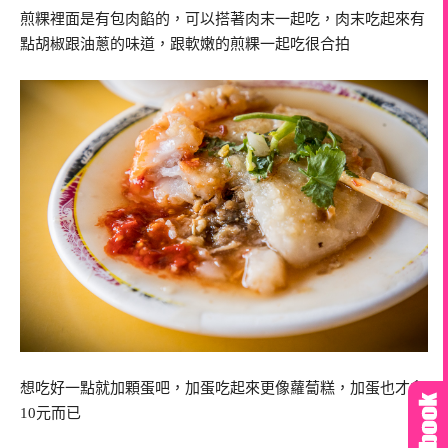
煎粿裡面是有包肉餡的，可以搭著肉末一起吃，肉末吃起來有
點胡椒跟油蔥的味道，跟軟嫩的煎粿一起吃很合拍
想吃好一點就加顆蛋吧，加蛋吃起來更像蘿蔔糕，加蛋也才多
10元而已