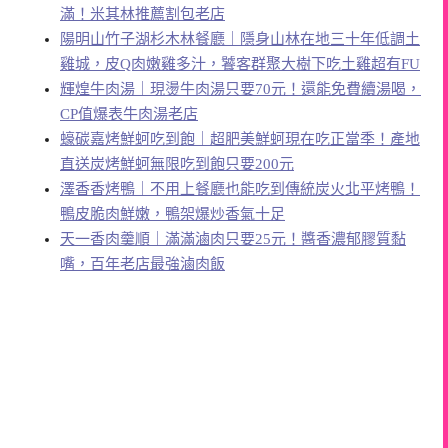
滿！米其林推薦割包老店
陽明山竹子湖杉木林餐廳｜隱身山林在地三十年低調土
雞城，皮Q肉嫩雞多汁，饕客群聚大樹下吃土雞超有FU
輝煌牛肉湯｜現燙牛肉湯只要70元！還能免費續湯喝，
CP值爆表牛肉湯老店
蠔碳嘉烤鮮蚵吃到飽｜超肥美鮮蚵現在吃正當季！產地
直送炭烤鮮蚵無限吃到飽只要200元
澤香香烤鴨｜不用上餐廳也能吃到傳統炭火北平烤鴨！
鴨皮脆肉鮮嫩，鴨架爆炒香氣十足
天一香肉羹順｜滿滿滷肉只要25元！醬香濃郁膠質黏
嘴，百年老店最強滷肉飯