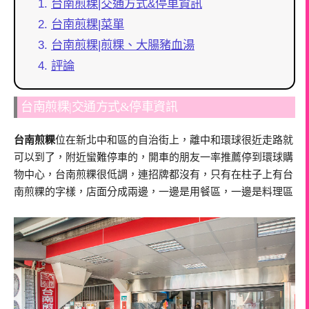
台南煎粿|交通方式&停車資訊
台南煎粿|菜單
台南煎粿|煎粿、大腸豬血湯
評論
台南煎粿|交通方式&停車資訊
台南煎粿
位在新北中和區的自治街上，離中和環球很近走路就
可以到了，附近蠻難停車的，開車的朋友一率推薦停到環球購
物中心，台南煎粿很低調，連招牌都沒有，只有在柱子上有台
南煎粿的字樣，店面分成兩邊，一邊是用餐區，一邊是料理區