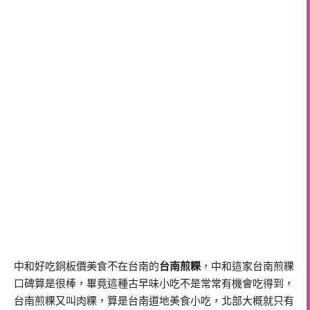
中和好吃銅板價美食不在台南的
台南煎粿
，中和這家台南煎粿
口碑算是很棒，畢竟這種古早味小吃不是常常有機會吃得到，
台南煎粿又叫肉粿，算是台南道地美食小吃，北部大概就只有