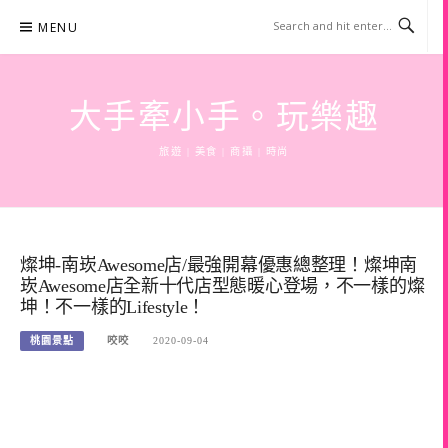
Skip
MENU
to
content
大手牽小手。玩樂趣
旅遊 | 美食 | 商攝 | 時尚
燦坤-南崁Awesome店/最強開幕優惠總整理！燦坤南
崁Awesome店全新十代店型態暖心登場，不一樣的燦
坤！不一樣的Lifestyle！
桃園景點
咬咬
2020-09-04