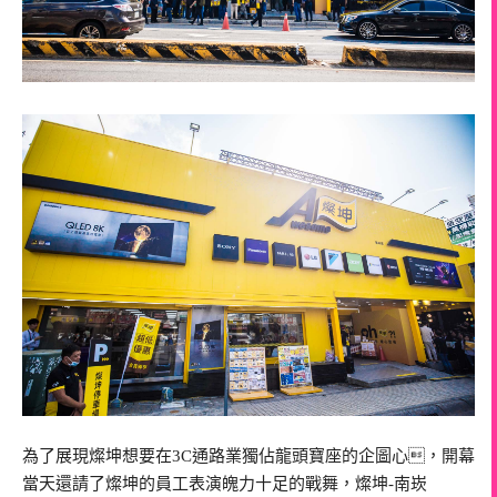
為了展現燦坤想要在3C通路業獨佔龍頭寶座的企圖心，開幕
當天還請了燦坤的員工表演魄力十足的戰舞，燦坤-南崁