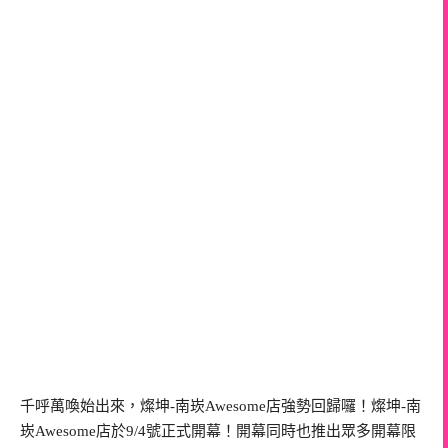
千呼萬喚始出來，燦坤-南崁Awesome店強勢回歸囉！燦坤-南
崁Awesome店於9/4號正式開幕！開幕同時也推出眾多開幕限