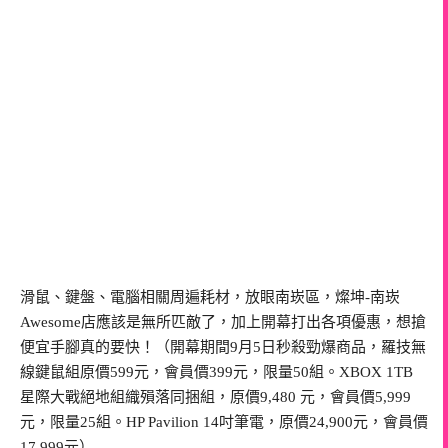
滑鼠、鍵盤、電腦相關周遍耗材，放眼南崁區，燦坤-南崁
Awesome店應該是無所匹敵了，加上開幕打出各項優惠，想搶
便宜手腳真的要快！（開幕期間9月5日秒殺勁爆商品，羅技無
線鍵鼠組原價599元，會員價399元，限量50組。XBOX 1TB
星際大戰絕地組織殞落同捆組，原價9,480 元，會員價5,999
元，限量25組。HP Pavilion 14吋筆電，原價24,900元，會員價
17,999元）