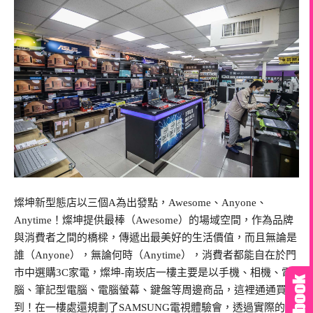
燦坤新型態店以三個A為出發點，Awesome、Anyone、
Anytime！燦坤提供最棒（Awesome）的場域空間，作為品牌
與消費者之間的橋樑，傳遞出最美好的生活價值，而且無論是
誰（Anyone），無論何時（Anytime），消費者都能自在於門
市中選購3C家電，燦坤-南崁店一樓主要是以手機、相機、電
腦、筆記型電腦、電腦螢幕、鍵盤等周邊商品，這裡通通買得
到！在一樓處還規劃了SAMSUNG電視體驗會，透過實際的體