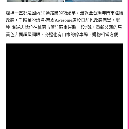
燦坤一直都是國內3C通路業的領頭羊，最近全台燦坤門市陸續
改裝，千盼萬盼燦坤-南崁Awesome店於日前也改裝完畢，燦
坤-南崁店就位在桃園市蘆竹區南崁路一段7號，重新裝潢的亮
黃色店面超級顯眼，旁邊也有自家的停車場，購物相當方便