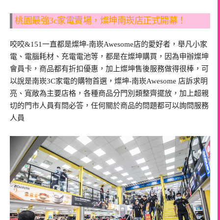
桃園最強3c家電賣場，燦坤南崁店正式開幕！
咬咬&151一直都是燦坤-南崁Awesome店的愛好者，舉凡小家
電、電腦耗材、充電電池等，都是在燦坤購買，因為申辦燦坤
會員卡，商品都有折扣優惠，加上燦坤售後服務做得很棒，可
以說是南崁3C家電的購物首選，燦坤-南崁Awesome 店訴求明
亮、寬敞為主要店格，各種商品分門別類整齊擺放，加上超親
切的門市人員有問必答，任何關於商品的問題都可以詢問服務
人員