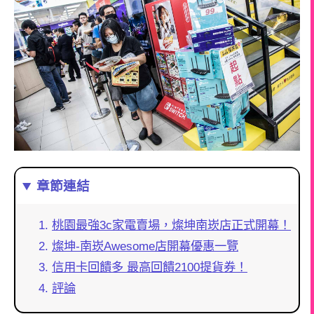
章節連結
桃園最強3c家電賣場，燦坤南崁店正式開幕！
燦坤-南崁Awesome店開幕優惠一覽
信用卡回饋多 最高回饋2100提貨券！
評論