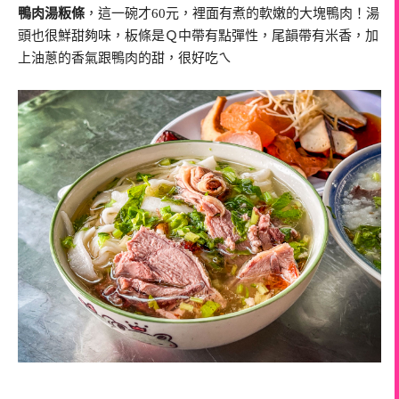
鴨肉湯粄條
，這一碗才60元，裡面有煮的軟嫩的大塊鴨肉！湯
頭也很鮮甜夠味，板條是Ｑ中帶有點彈性，尾韻帶有米香，加
上油蔥的香氣跟鴨肉的甜，很好吃ㄟ