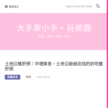
Skip
MENU
to
content
大手牽小手。玩樂趣
旅遊 | 美食 | 商攝 | 時尚
土地公豬肝粥｜中壢美食，土地公爺爺庇佑的好吃豬
肝粥
桃園美食
咬咬
2023-06-22