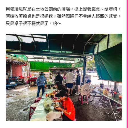
用餐環境就是在土地公廟前的廣場，擺上幾張鐵桌、塑膠椅，
阿姨收著擦桌也是很迅速，雖然簡陋但不會給人髒髒的感覺，
只是桌子很不穩就是了，哈～