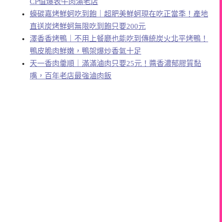
CP值爆表牛肉湯老店
蠔碳嘉烤鮮蚵吃到飽｜超肥美鮮蚵現在吃正當季！產地
直送炭烤鮮蚵無限吃到飽只要200元
澤香香烤鴨｜不用上餐廳也能吃到傳統炭火北平烤鴨！
鴨皮脆肉鮮嫩，鴨架爆炒香氣十足
天一香肉羹順｜滿滿滷肉只要25元！醬香濃郁膠質黏
嘴，百年老店最強滷肉飯