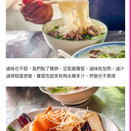
滷味也不錯，我們點了豬肺、豆乾跟蘿蔔，滷味有加熱，滷汁
滷得相當透徹，蘿蔔吃起來有夠水嫩多汁，然後也不貴唷