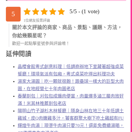
5/5 - (1 vote)
5
1位網友投票評論
關於本文評論的商家、商品、景點、議題、方法，
你給幾顆星呢？
歡迎一起點擊星號參與評論唷！
延伸閱讀
晶櫻會館粵式創意料理｜低調商辦地下室藏著超強桌菜
餐廳！環境氣派有包廂，粵式桌菜吃得出料理功夫
湯家大湯圓｜吃一顆就很飽！跟壘球一樣大的巨型大肉
圓，在地經營七十年肉圓老店
春蘭割包｜刈包包成爌肉便當，肉量爆多滷三層肉放好
滿！米其林推薦割包老店
陽明山竹子湖杉木林餐廳｜隱身山林在地三十年低調土
雞城，皮Q肉嫩雞多汁，饕客群聚大樹下吃土雞超有FU
輝煌牛肉湯｜現燙牛肉湯只要70元！還能免費續湯喝，