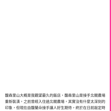
馥森里山大概是我觀望最久的飯店，馥森里山是接手北關農場
重新裝潢，之前曾經入住過北關農場，其實沒有什麼太深刻的
印象，但現在由馥蘭朵接手讓人好生期待，終於在日前敲定時