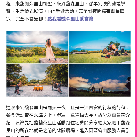
程，來馥蘭朵里山朝聖，來到馥森里山，從早到晚的藝境導
覽、生活儀式展演，DIY手做活動，甚至到夜間還有觀星導
覽，完全不會無聊！
點我看馥森里山餐食篇
這次來到馥森里山是兩天一夜，且是一泊四食的行程的行程，
餐食活動皆在水準之上，單寫一篇篇幅太長，故分為兩篇來介
紹，這篇先把馥蘭朵里山活動跟住宿房間分享給大家吧！馥森
里山的所在地就是之前的北關農場，進入園區會由服務人員引