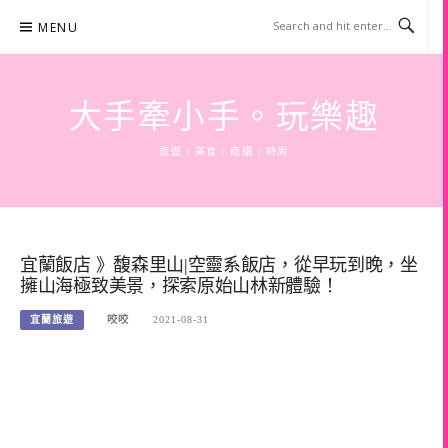
Skip
MENU
to
content
大手牽小手。玩樂趣
旅遊 | 美食 | 商攝 | 時尚
宜蘭飯店 》馥森里山|空靈系飯店，從早玩到晚，坐
擁山海極致美景，探索原始山林新體驗！
宜蘭旅遊
咬咬
2021-08-31