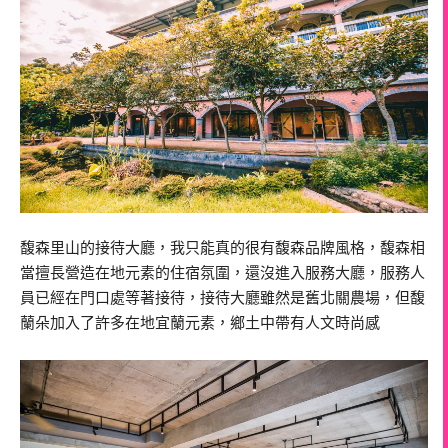
馥森里山的接待大廳，我只能真的很有馥森品牌風格，馥森相
當擅長營造在地元素的住宿氛圍，還沒進入服務大廳，服務人
員已經在門口處等著接待，接待大廳雖然是舊北關農場，但馥
蘭朵加入了許多在地宜蘭元素，鄉土中帶有人文時尚感