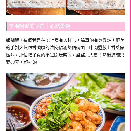
辛梅阿嬤的味道｜必點菜色
蝦滷飯
，這個我是在IG上看有人打卡，這真的有夠浮誇！肥美
的手剝大蝦跟香噴噴的滷肉佔滿整個碗面，中間還放上香菜做
區隔，那個瞎子真的不是開玩笑的，整整六大隻！然後這碗只
要68元，超扯的