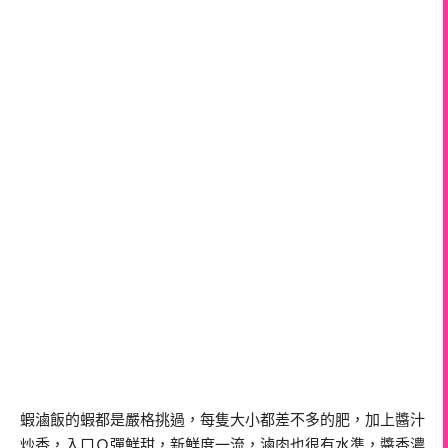
蝦滷飯的蝦都是嚴格挑過，每隻大小都差不多的肥，加上醬汁
炒香，入口Ｑ彈鮮甜，新鮮度一流，滷肉也很有水準，醬香濃