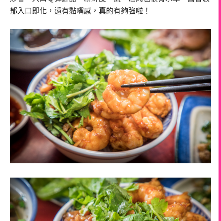
郁入口即化，還有黏嘴感，真的有夠強啦！