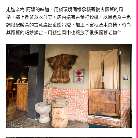
走進辛梅-阿嬤的味道，用餐環境同樣承襲著復古懷舊的風
格，牆上掛著蓑衣斗笠，店內還有古董打穀機，以黑色為主色
調搭配暖黃的古意盎然垂墜吊燈，加上木窗框及木桌椅，時尚
與懷舊的巧妙揉合，用餐空間中也擺放了很多懷舊老物件