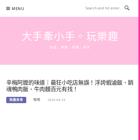
Skip
MENU
to
content
大手牽小手。玩樂趣
旅遊 | 美食 | 商攝 | 時尚
辛梅阿嬤的味道｜最狂小吃店無誤！浮誇蝦滷飯、銷
魂鴨肉飯、牛肉麵百元有找！
桃園美食
咬咬
2026-04-19