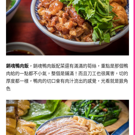
銷魂鴨肉飯
，銷魂鴨肉飯配菜還有滿滿的筍絲，重點是那個鴨
肉給的一點都不小氣，整個是鋪滿！而且刀工也很厲害，切的
厚度都一樣，鴨肉的切口會有肉汁流出的感覺，光看就是狠角
色