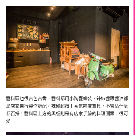
醬料區也很古色古香，醬料都用小陶甕盛裝，辣椒醬跟醬油都
是店家自行製作調配，辣椒超讚！香氣辣度兼具，不管沾什麼
都百搭！醬料區上方的黑板則是有店家手繪的料理圖案，很可
愛