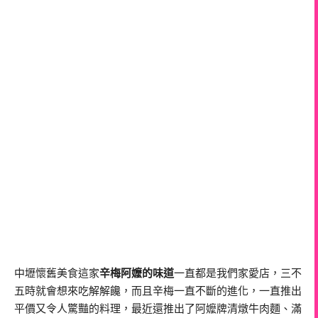
中壢懷舊美食這家
辛梅阿嬤的味道
一直都是我們家愛店，三不
五時就會想來吃解解饞，而且辛梅一直不斷的進化，一直推出
平價又令人驚豔的料理，最近還推出了阿嬤牌清燉牛肉麵、滿