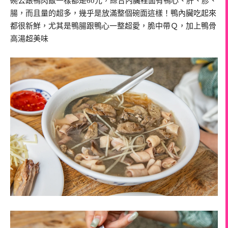
碗公跟鴨肉飯一樣都是60元，綜合內臟裡面有鴨心、肝、胗、
腸，而且量的超多，幾乎是放滿整個碗面這樣！鴨內臟吃起來
都很新鮮，尤其是鴨腸跟鴨心一整超愛，脆中帶Ｑ，加上鴨骨
高湯超美味