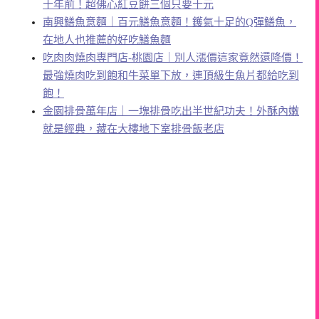
十年前！超佛心紅豆餅三個只要十元
南興鱔魚意麵｜百元鱔魚意麵！鑊氣十足的Q彈鱔魚，
在地人也推薦的好吃鱔魚麵
吃肉肉燒肉専門店-桃園店｜別人漲價這家竟然還降價！
最強燒肉吃到飽和牛菜單下放，連頂級生魚片都給吃到
飽！
金園排骨萬年店｜一塊排骨吃出半世紀功夫！外酥內嫩
就是經典，藏在大樓地下室排骨飯老店