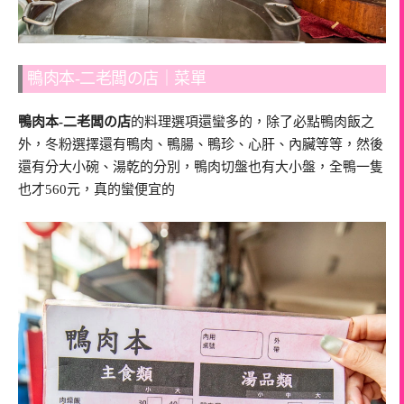
鴨肉本-二老闆の店｜菜單
鴨肉本-二老闆の店
的料理選項還蠻多的，除了必點鴨肉飯之
外，冬粉選擇還有鴨肉、鴨腸、鴨珍、心肝、內臟等等，然後
還有分大小碗、湯乾的分別，鴨肉切盤也有大小盤，全鴨一隻
也才560元，真的蠻便宜的