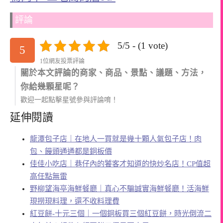
評論
5/5 - (1 vote)
5
1位網友投票評論
關於本文評論的商家、商品、景點、議題、方法，
你給幾顆星呢？
歡迎一起點擊星號參與評論唷！
延伸閱讀
龍潭包子店｜在地人一買就是幾十顆人氣包子店！肉
包、饅頭通通都是銅板價
佳佳小吃店｜巷仔內的饕客才知道的快炒名店！CP值超
高任點無雷
野柳望海亭海鮮餐廳｜真心不騙誠實海鮮餐廳！活海鮮
現撈現料理，還不收料理費
紅豆餅-十元三個｜一個銅板買三個紅豆餅，時光倒流二