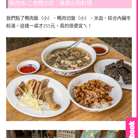
鴨肉本-二老闆の店｜推薦必點料理
我們點了鴨肉飯（小）、鴨肉切盤（小）、米血、綜合內臟冬
粉湯，這樣一桌才255元，真的很便宜ㄟ！