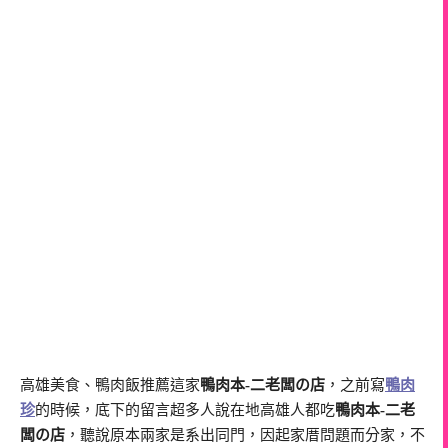
高雄美食、鴨肉飯推薦這家
鴨肉本-二老闆の店
，之前寫
鴨肉
珍
的時候，底下的留言超多人說在地高雄人都吃
鴨肉本-二老
闆の店
，聽說原本兩家是系出同門，因起家厝問題而分家，不