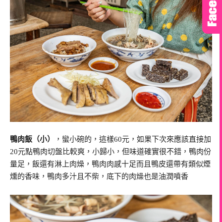
鴨肉飯（小）
，蠻小碗的，這樣60元，如果下次來應該直接加
20元點鴨肉切盤比較爽，小歸小，但味道確實很不錯，鴨肉份
量足，飯還有淋上肉燥，鴨肉肉感十足而且鴨皮還帶有類似煙
燻的香味，鴨肉多汁且不柴，底下的肉燥也是油潤噴香