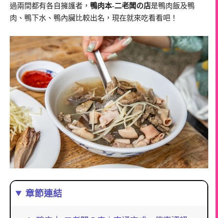
過兩間都有各自擁護者，
鴨肉本-二老闆の店
是鴨肉飯及鴨
肉、鴨下水、鴨內臟比較出名，現在就來吃看看吧！
章節連結