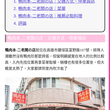
鴨肉本-二老闆の店｜交通方式、停車資訊
鴨肉本-二老闆の店｜菜單
鴨肉本-二老闆の店｜推薦必點料理
評論
鴨肉本-二老闆の店｜交通方式、停車資訊
鴨肉本-二老闆の店
就位在高雄市鹽埕區富野路107號，排隊人
潮雖然沒有鴨肉珍那麼誇張，但蠻明顯感覺在地人的比例比較
高，入內先找位置再拿菜單點餐，騎樓也有很多位置坐，但大
概是太熱了，大家都擠到室內吹冷氣了