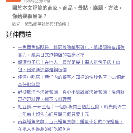
1位網友投票評論
關於本文評論的商家、商品、景點、議題、方法，
你給幾顆星呢？
歡迎一起點擊星號參與評論唷！
延伸閱讀
一角兩角鹹酥雞｜桃園最強鹹酥雞店，低調卻擁有超強
實力，媲美日式炸物店的超高水準
龍潭包子店｜在地人一買就是幾十顆人氣包子店！肉
包、饅頭通通都是銅板價
佳佳小吃店｜巷仔內的饕客才知道的快炒名店！CP值超
高任點無雷
野柳望海亭海鮮餐廳｜真心不騙誠實海鮮餐廳！活海鮮
現撈現料理，還不收料理費
紅豆餅-十元三個｜一個銅板買三個紅豆餅，時光倒流二
十年前！超佛心紅豆餅三個只要十元
南興鱔魚意麵｜百元鱔魚意麵！鑊氣十足的Q彈鱔魚，
在地人也推薦的好吃鱔魚麵