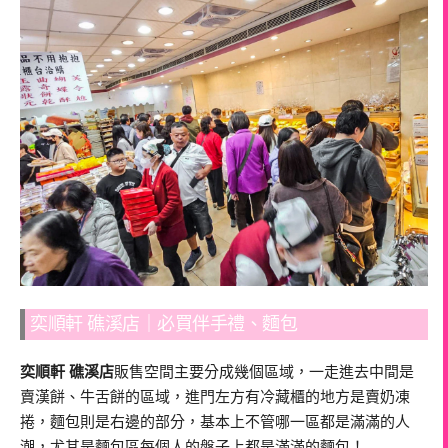
奕順軒 礁溪店｜必買伴手禮、麵包
奕順軒 礁溪店
販售空間主要分成幾個區域，一走進去中間是
賣漢餅、牛舌餅的區域，進門左方有冷藏櫃的地方是賣奶凍
捲，麵包則是右邊的部分，基本上不管哪一區都是滿滿的人
潮，尤其是麵包區每個人的盤子上都是滿滿的麵包！