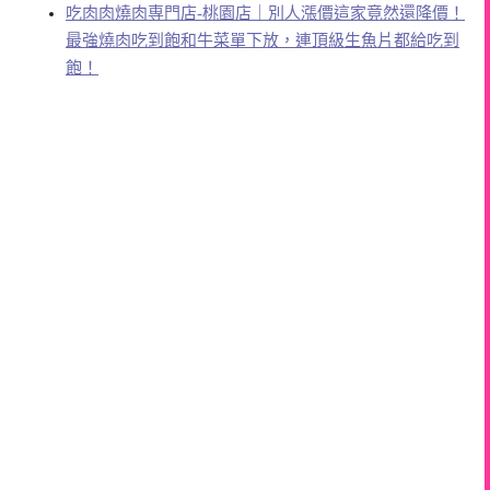
吃肉肉燒肉専門店-桃園店｜別人漲價這家竟然還降價！
最強燒肉吃到飽和牛菜單下放，連頂級生魚片都給吃到
飽！