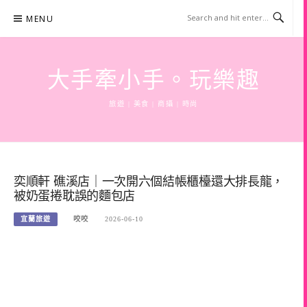
Skip
MENU
to
content
大手牽小手。玩樂趣
旅遊 | 美食 | 商攝 | 時尚
奕順軒 礁溪店｜一次開六個結帳櫃檯還大排長龍，
被奶蛋捲耽誤的麵包店
宜蘭旅遊
咬咬
2026-06-10