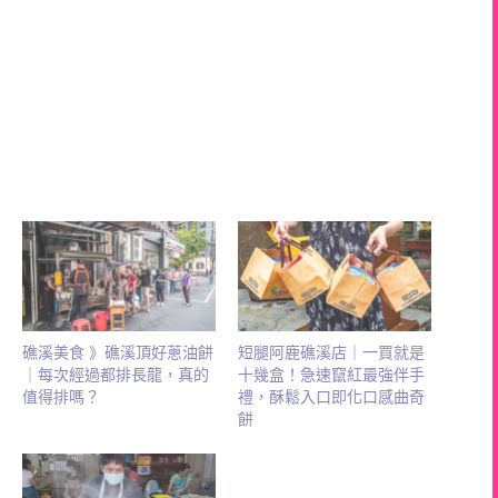
礁溪美食 》礁溪頂好蔥油餅
短腿阿鹿礁溪店｜一買就是
｜每次經過都排長龍，真的
十幾盒！急速竄紅最強伴手
值得排嗎？
禮，酥鬆入口即化口感曲奇
餅