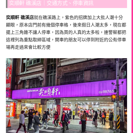
奕順軒 礁溪店｜交通方式、停車資訊
奕順軒 礁溪店
就在礁溪路上，紫色的招牌加上大批人潮十分
顯眼，原本店門前有幾個停車格，後來假日人潮太多，現在都
擺上三角錐不讓人停車，因為買的人真的太多啦，連警察都把
這裡列為重點取締區域，開車的朋友可以停到附近的公有停車
場再走過來會比較方便