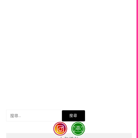
搜
尋
關
鍵