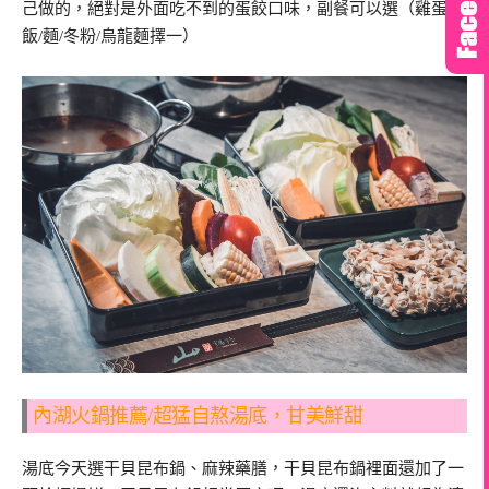
己做的，絕對是外面吃不到的蛋餃口味，副餐可以選（雞蛋/
飯/麵/冬粉/烏龍麵擇一）
內湖火鍋推薦/超猛自熬湯底，甘美鮮甜
湯底今天選干貝昆布鍋、麻辣藥膳，干貝昆布鍋裡面還加了一