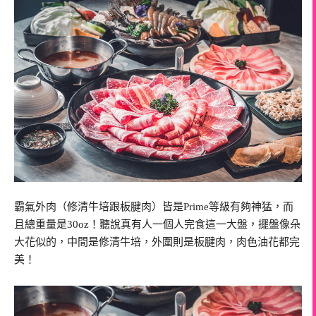
霸氣外肉（修清牛培跟板腱肉）皆是Prime等級有夠神猛，而
且總重量是30oz！聽說真有人一個人完食這一大盤，擺盤像朵
大花似的，中間是修清牛培，外圍則是板腱肉，肉色油花都完
美！