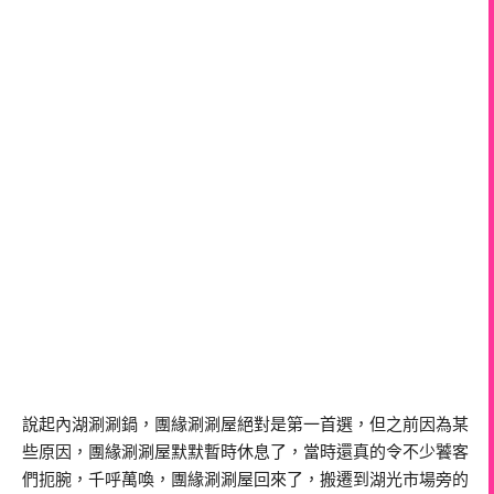
說起內湖涮涮鍋，團緣涮涮屋絕對是第一首選，但之前因為某
些原因，團緣涮涮屋默默暫時休息了，當時還真的令不少饕客
們扼腕，千呼萬喚，團緣涮涮屋回來了，搬遷到湖光市場旁的