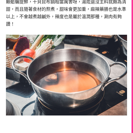
顆蛤蠣提鮮，干貝昆布鍋相當厲害呀，湯底還沒主料就頗為清
甜，而且隨著食材的熬煮，甜味會更加重，麻辣藥膳也是水準
以上，不會越煮越鹹外，辣度也是屬於溫潤那種，涮肉有夠
讚！