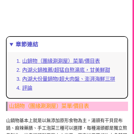
章節連結
山鍋物（團緣涮涮屋）菜單/價目表
內湖火鍋推薦/超猛自熬湯底，甘美鮮甜
內湖大份量鍋物/超大肉盤、澎湃海鮮三拼
評論
山鍋物（團緣涮涮屋）菜單/價目表
山鍋物基本上就是以無添加原形食物為主，湯頭有干貝昆布
鍋、麻辣藥膳、手工泡菜三種可以選擇，每種湯頭都是獨立熬