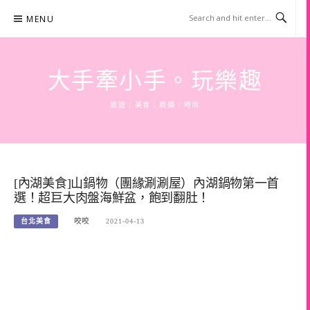
Skip
MENU
to
content
大手牽小手。玩樂趣
旅遊 | 美食 | 商攝 | 時尚
[內湖美食]山鍋物（團緣涮涮屋）內湖鍋物第一首
選！超巨大肉盤海鮮盆，飽到翻肚！
台北美食
咬咬
2021-04-13