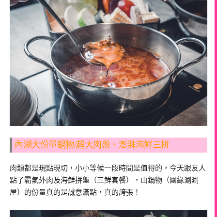
內湖大份量鍋物/超大肉盤、澎湃海鮮三拼
肉類都是現點現切，小小等候一段時間是值得的，今天跟友人
點了霸氣外肉及海鮮拼盤（三鮮套餐），山鍋物（團緣涮涮
屋）的份量真的是誠意滿點，真的誇張！