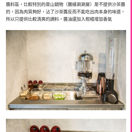
醬料區，比較特別的是山鍋物（團緣涮涮屋）是不提供沙茶醬
的，因為肉質夠好，沾了沙茶醬反而不能吃出肉本身的味道，
所以只提供比較清爽的調料，醬油還加入柑橘增加香氣