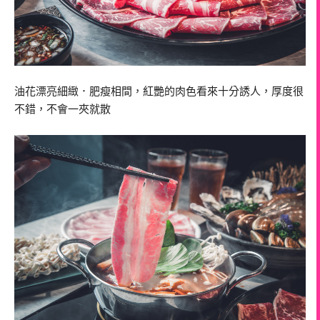
油花漂亮細緻．肥瘦相間，紅艷的肉色看來十分誘人，厚度很
不錯，不會一夾就散