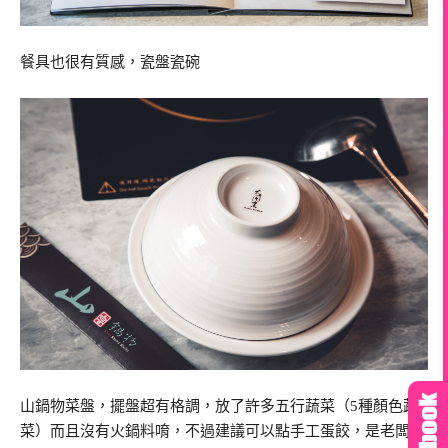
餐具也很有質感，瓷盤瓷碗
山鍋物菜盤，擺盤超有格調，放了許多五行蔬菜（5種顏色蔬
菜）而且沒有火鍋料唷，不過建議可以點手工蛋餃，是老闆自