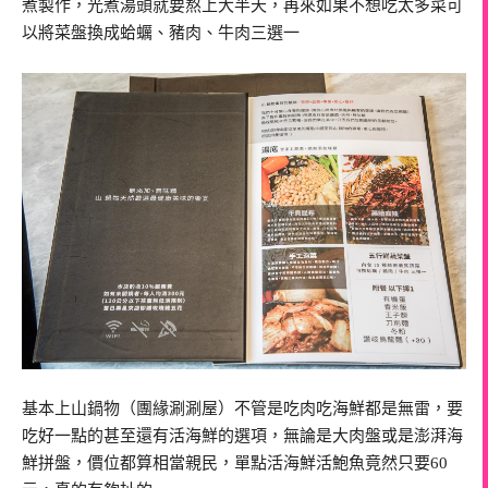
煮製作，光煮湯頭就要熬上大半天，再來如果不想吃太多菜可
以將菜盤換成蛤蠣、豬肉、牛肉三選一
基本上山鍋物（團緣涮涮屋）不管是吃肉吃海鮮都是無雷，要
吃好一點的甚至還有活海鮮的選項，無論是大肉盤或是澎湃海
鮮拼盤，價位都算相當親民，單點活海鮮活鮑魚竟然只要60