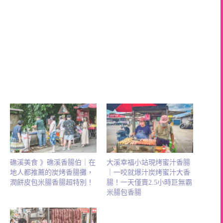
礁溪美食 》礁溪香腸伯｜在
大溪幸福小站現烤蜜汁香腸
地人都推薦的炭烤香腸攤，
｜一咬就爆汁炭烤蜜汁大香
潤餅皮包米腸香腸超特別！
腸！一天僅賣2.5小時巨無霸
米腸包香腸