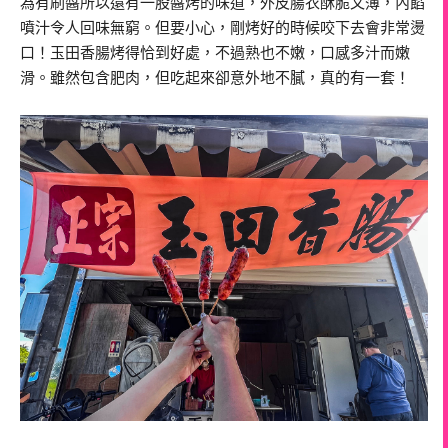
為有刷醬所以還有一股醬烤的味道，外皮腸衣酥脆又薄，內餡
噴汁令人回味無窮。但要小心，剛烤好的時候咬下去會非常燙
口！玉田香腸烤得恰到好處，不過熟也不嫩，口感多汁而嫩
滑。雖然包含肥肉，但吃起來卻意外地不膩，真的有一套！