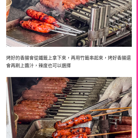
烤好的香腸會從鐵籤上拿下來，再用竹籤串起來，烤好香腸還
會再刷上醬汁，辣度也可以選擇