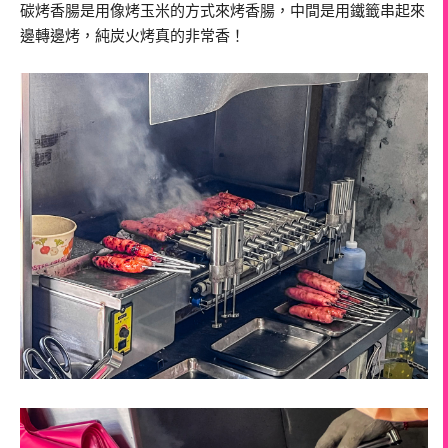
碳烤香腸是用像烤玉米的方式來烤香腸，中間是用鐵籤串起來
邊轉邊烤，純炭火烤真的非常香！