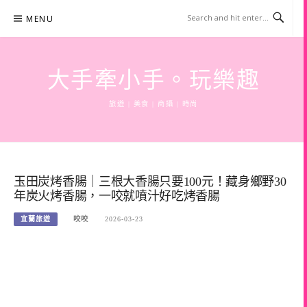
Skip
MENU
to
content
大手牽小手。玩樂趣
旅遊 | 美食 | 商攝 | 時尚
玉田炭烤香腸｜三根大香腸只要100元！藏身鄉野30
年炭火烤香腸，一咬就噴汁好吃烤香腸
宜蘭旅遊
咬咬
2026-03-23