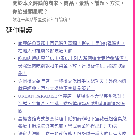
關於本文評論的商家、商品、景點、議題、方法，
你給幾顆星呢？
歡迎一起點擊星號參與評論唷！
延伸閱讀
南興鱔魚意麵｜百元鱔魚意麵！鑊氣十足的Q彈鱔魚，
在地人也推薦的好吃鱔魚麵
吃肉肉燒肉専門店-桃園店｜別人漲價這家竟然還降價！
最強燒肉吃到飽和牛菜單下放，連頂級生魚片都給吃到
飽！
金園排骨萬年店｜一塊排骨吃出半世紀功夫！外酥內嫩
就是經典，藏在大樓地下室排骨飯老店
URBAN PARADISE 信義店｜整場根本大型美食派對！
海鮮、生魚片、牛排、鐵板燒超過200道料理加酒水暢
飲
晶櫻會館粵式創意料理｜低調商辦地下室藏著超強桌菜
餐廳！環境氣派有包廂，粵式桌菜吃得出料理功夫
湯家大湯圓｜吃一顆就很飽！跟壘球一樣大的巨型大肉