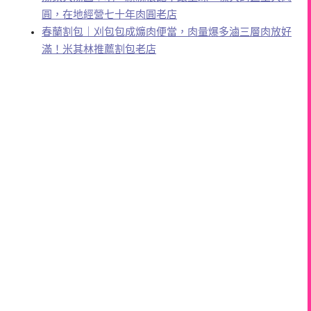
圓，在地經營七十年肉圓老店
春蘭割包｜刈包包成爌肉便當，肉量爆多滷三層肉放好
滿！米其林推薦割包老店