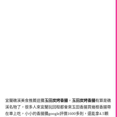
宜蘭礁溪美食推薦這攤
玉田炭烤香腸
，
玉田炭烤香腸
有算是礁
溪名物了，很多人來宜蘭玩回程都會來玉田香腸買幾根香腸帶
在車上吃，小小的香腸攤google評價1600多則，還能拿4.5顆