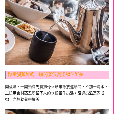
微電腦蒸鮮鍋，瞬間蒸氣高溫鎖住鮮美
開蒸囉，一開始會先將排骨香菇米飯放進鍋底，不加一滴水，
直接用食材蒸煮所留下來的水份當作高湯，經過高溫烹煮成
粥，光想就覺得鮮美