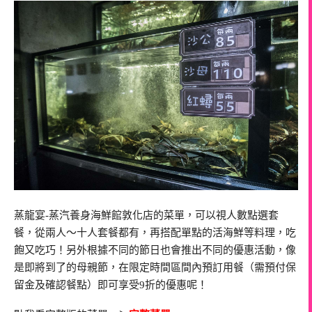
蒸龍宴-蒸汽養身海鮮館敦化店的菜單，可以視人數點選套
餐，從兩人～十人套餐都有，再搭配單點的活海鮮等料理，吃
飽又吃巧！另外根據不同的節日也會推出不同的優惠活動，像
是即將到了的母親節，在限定時間區間內預訂用餐（需預付保
留金及確認餐點）即可享受9折的優惠呢！