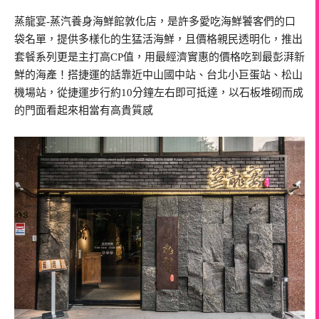
蒸龍宴-蒸汽養身海鮮館敦化店，是許多愛吃海鮮饕客們的口
袋名單，提供多樣化的生猛活海鮮，且價格親民透明化，推出
套餐系列更是主打高CP值，用最經濟實惠的價格吃到最彭湃新
鮮的海產！搭捷運的話靠近中山國中站、台北小巨蛋站、松山
機場站，從捷運步行約10分鐘左右即可抵達，以石板堆砌而成
的門面看起來相當有高貴質感