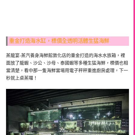
重金打造海水缸，標價全透明活體生猛海鮮
蒸龍宴-蒸汽養身海鮮館敦化店的重金打造的海水水族箱，裡
面放了龍蝦、沙公、沙母、泰國蝦等多種生猛海鮮，標價也相
當清楚，看中那一隻海鮮當場用電子秤秤重進廚房處理，下一
秒就上桌蒸囉！