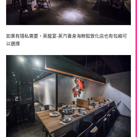
如果有隱私需要，蒸龍宴-蒸汽養身海鮮館敦化店也有包廂可
以選擇