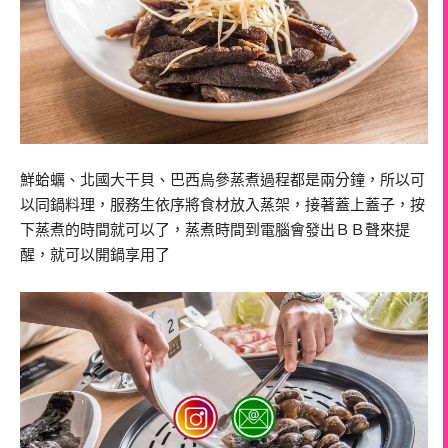
鮮蛤蠣、北國大干貝、巴西烏參蒸煮過程都是兩分鐘，所以可
以同鍋料理，服務生依序將食材放入蒸架，接著蓋上蓋子，按
下蒸煮的時間就可以了，蒸煮時間到電腦會發出ＢＢ聲來提
醒，就可以開鍋享用了