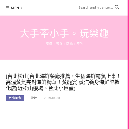
Skip
MENU
to
content
大手牽小手。玩樂趣
旅遊 | 美食 | 商攝 | 時尚
[台北松山]台北海鮮餐廳推薦，生猛海鮮霸氣上桌！
高溫蒸氣完封海鮮精華！蒸龍宴-蒸汽養身海鮮館敦
化店(近松山機場、台北小巨蛋)
台北美食
咬咬
2019-04-30