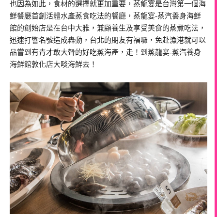
也因為如此，食材的選擇就更加重要，蒸龍宴是台灣第一個海
鮮餐廳首創活體水產蒸食吃法的餐廳，蒸龍宴-蒸汽養身海鮮
館的創始店是在台中大雅，兼顧養生及享受美食的蒸煮吃法，
迅速打響名號造成轟動，台北的朋友有福囉，免赴漁港就可以
品嘗到有青才敢大聲的好吃蒸海產，走！到蒸龍宴-蒸汽養身
海鮮館敦化店大啖海鮮去！