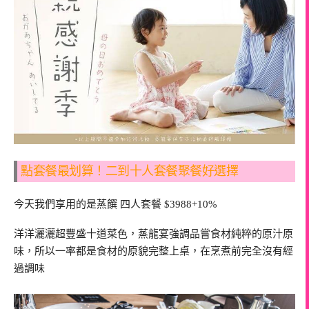
點套餐最划算！二到十人套餐聚餐好選擇
今天我們享用的是蒸饌 四人套餐 $3988+10%
洋洋灑灑超豐盛十道菜色，蒸龍宴強調品嘗食材純粹的原汁原
味，所以一率都是食材的原貌完整上桌，在烹煮前完全沒有經
過調味