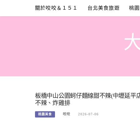
Skip
關於咬咬＆１５１
台北美食旅遊
桃園
to
content
板橋中山公園蚵仔麵線甜不辣(中壢延平店
不辣、炸雞排
咬咬
2026-07-06
桃園美食