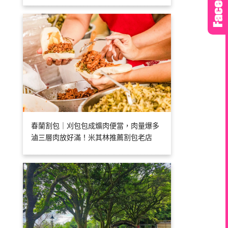
春蘭割包｜刈包包成爌肉便當，肉量爆多
滷三層肉放好滿！米其林推薦割包老店