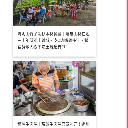
陽明山竹子湖杉木林餐廳｜隱身山林在地
三十年低調土雞城，皮Q肉嫩雞多汁，饕
客群聚大樹下吃土雞超有FU
輝煌牛肉湯｜現燙牛肉湯只要70元！還能