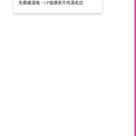
免費續湯喝，CP值爆表牛肉湯老店