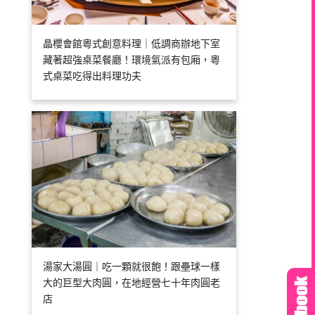
晶櫻會館粵式創意料理｜低調商辦地下室
藏著超強桌菜餐廳！環境氣派有包廂，粵
式桌菜吃得出料理功夫
湯家大湯圓｜吃一顆就很飽！跟壘球一樣
大的巨型大肉圓，在地經營七十年肉圓老
店