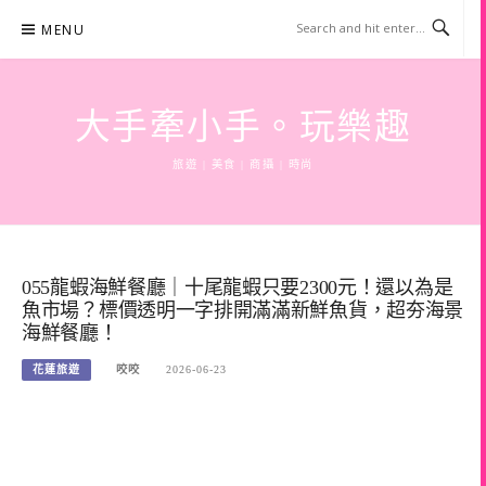
Skip
MENU
to
content
大手牽小手。玩樂趣
旅遊 | 美食 | 商攝 | 時尚
055龍蝦海鮮餐廳｜十尾龍蝦只要2300元！還以為是
魚市場？標價透明一字排開滿滿新鮮魚貨，超夯海景
海鮮餐廳！
花蓮旅遊
咬咬
2026-06-23