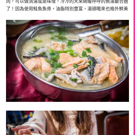
肉，可以做清湯或是味增，冷冷的天來碗暖呼呼的魚湯最合適
了！因為使用鮭魚魚骨，油脂特別豐富，湯頭喝來也格外鮮美