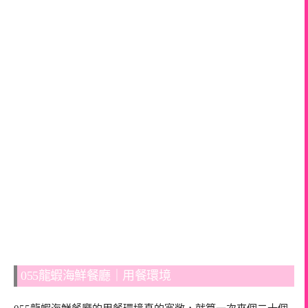
055龍蝦海鮮餐廳｜用餐環境