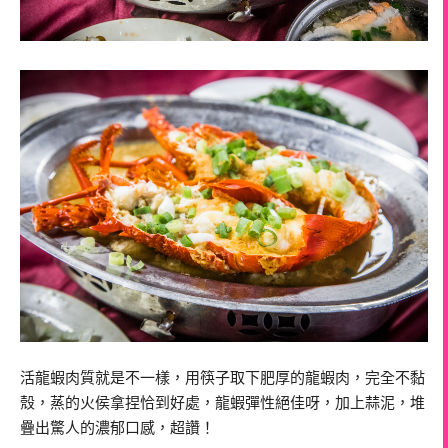
活龍蝦肉質就是不一樣，用筷子取下肥厚的龍蝦肉，完全不黏
殼，蒸的火侯拿捏恰到好處，龍蝦彈性絕佳呀，加上蒜泥，堆
疊出驚人的濃郁口感，超讚！