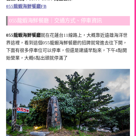
055龍蝦海鮮餐廳FB
055龍蝦海鮮餐廳｜交通方式、停車資訊
055龍蝦海鮮餐廳
就在花蓮台11線路上，大概靠近遠雄海洋世
界這裡，看到這個055龍蝦海鮮餐廳的招牌就彎進去往下開，
下面有很多停車位可以停車，但還是建議早點來，下午4點開
始營業，大概6點出頭就停滿了