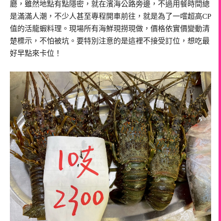
廳，雖然地點有點隱密，就在濱海公路旁邊，不過用餐時間總
是滿滿人潮，不少人甚至專程開車前往，就是為了一嚐超高CP
值的活龍蝦料理。現場所有海鮮現撈現做，價格依實價變動清
楚標示，不怕被坑。要特別注意的是這裡不接受訂位，想吃最
好早點來卡位！