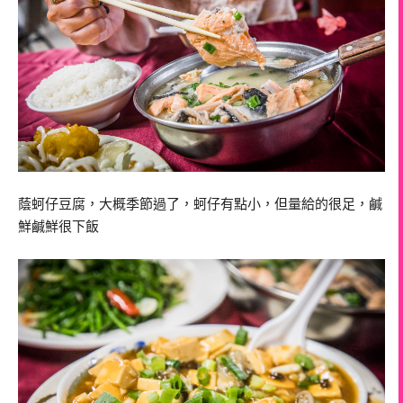
蔭蚵仔豆腐，大概季節過了，蚵仔有點小，但量給的很足，鹹
鮮鹹鮮很下飯