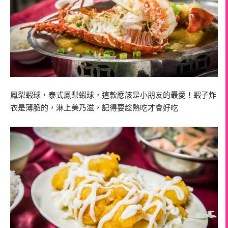
鳳梨蝦球，泰式鳳梨蝦球，這款應該是小朋友的最愛！蝦子炸
衣是薄脆的，淋上美乃滋，記得要趁熱吃才會好吃