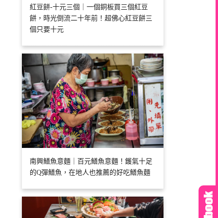
紅豆餅-十元三個｜一個銅板買三個紅豆
餅，時光倒流二十年前！超佛心紅豆餅三
個只要十元
南興鱔魚意麵｜百元鱔魚意麵！鑊氣十足
的Q彈鱔魚，在地人也推薦的好吃鱔魚麵