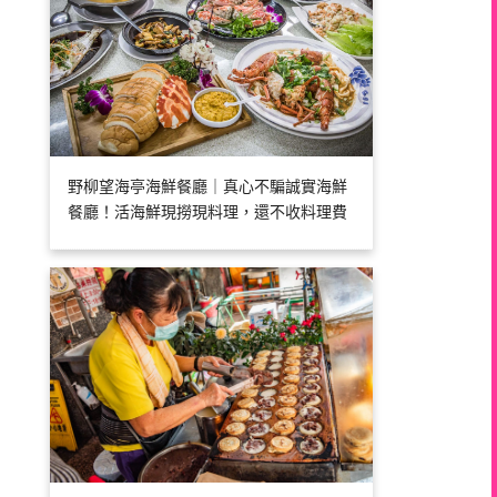
野柳望海亭海鮮餐廳｜真心不騙誠實海鮮
餐廳！活海鮮現撈現料理，還不收料理費