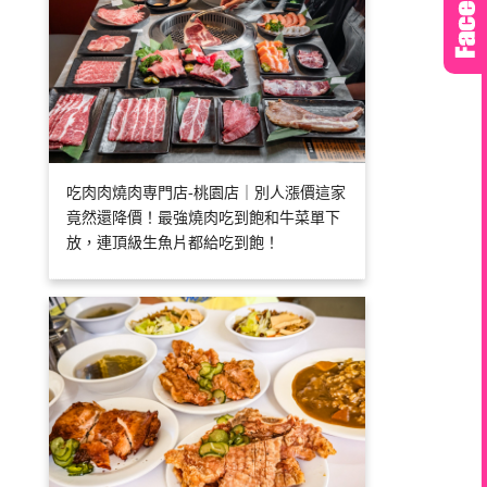
吃肉肉燒肉専門店-桃園店｜別人漲價這家
竟然還降價！最強燒肉吃到飽和牛菜單下
放，連頂級生魚片都給吃到飽！