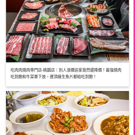
吃肉肉燒肉専門店-桃園店｜別人漲價這家竟然還降價！最強燒肉
吃到飽和牛菜單下放，連頂級生魚片都給吃到飽！