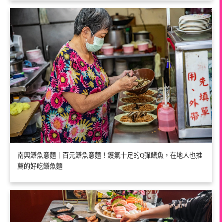
南興鱔魚意麵｜百元鱔魚意麵！鑊氣十足的Q彈鱔魚，在地人也推
薦的好吃鱔魚麵