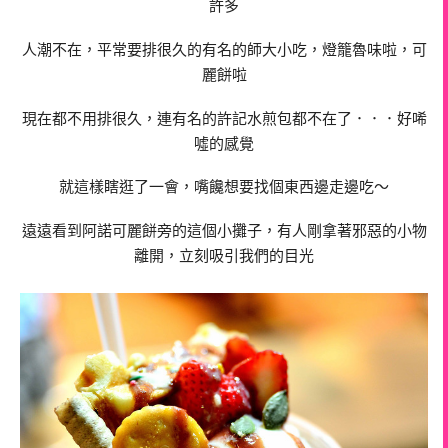
許多
人潮不在，平常要排很久的有名的師大小吃，燈籠魯味啦，可
麗餅啦
現在都不用排很久，連有名的許記水煎包都不在了．．．好唏
噓的感覺
就這樣瞎逛了一會，嘴饞想要找個東西邊走邊吃～
遠遠看到阿諾可麗餅旁的這個小攤子，有人剛拿著邪惡的小物
離開，立刻吸引我們的目光