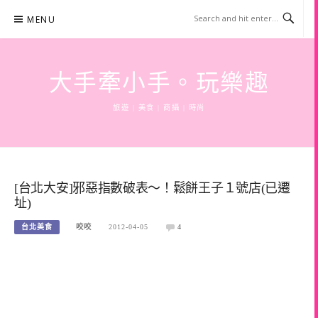
Skip
MENU
to
content
大手牽小手。玩樂趣
旅遊 | 美食 | 商攝 | 時尚
[台北大安]邪惡指數破表～！鬆餅王子１號店(已遷
址)
台北美食
咬咬
2012-04-05
4