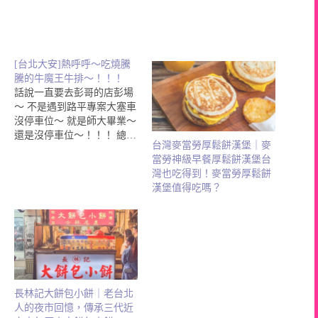
[台北大安]熱呼呼～吃燒騰
騰的牛魔王牛排～！！！
話說一直要去彭哥的店彭場
～ 不是遇到路平專案大塞車
沒停車位～ 就是師大畢業～
還是沒停車位～！！！ 總…
台灣麥當勞厚鬆餅漢堡｜麥
當勞神級早餐厚鬆餅漢堡台
灣也吃得到！麥當勞厚鬆餅
漢堡值得吃嗎？
長林記大餅包小餅｜老台北
人的夜市回憶，傳承三代近