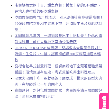
南興鱔魚意麵｜百元鱔魚意麵！鑊氣十足的Q彈鱔魚，
在地人也推薦的好吃鱔魚麵
吃肉肉燒肉専門店-桃園店｜別人漲價這家竟然還降價！
最強燒肉吃到飽和牛菜單下放，連頂級生魚片都給吃到
飽！
金園排骨萬年店｜一塊排骨吃出半世紀功夫！外酥內嫩
就是經典，藏在大樓地下室排骨飯老店
URBAN PARADISE 信義店｜整場根本大型美食派對！
海鮮、生魚片、牛排、鐵板燒超過200道料理加酒水暢
飲
晶櫻會館粵式創意料理｜低調商辦地下室藏著超強桌菜
餐廳！環境氣派有包廂，粵式桌菜吃得出料理功夫
湯家大湯圓｜吃一顆就很飽！跟壘球一樣大的巨型大肉
圓，在地經營七十年肉圓老店
春蘭割包｜刈包包成爌肉便當，肉量爆多滷三層肉放好
滿！米其林推薦割包老店