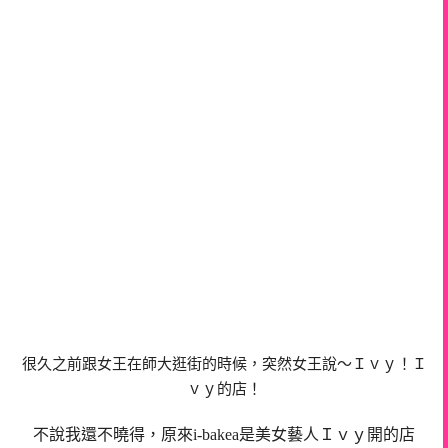
很久之前跟女王在師大逛街的時候，突然女王說～Ｉｖｙ！Ｉ
ｖｙ的店！
不說我還不曉得，原來i-bakea是美女藝人Ｉｖｙ開的店