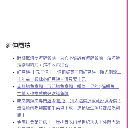
延伸閱讀
野柳望海亭海鮮餐廳｜真心不騙誠實海鮮餐廳！活海鮮
現撈現料理，還不收料理費
紅豆餅-十元三個｜一個銅板買三個紅豆餅，時光倒流二
十年前！超佛心紅豆餅三個只要十元
南興鱔魚意麵｜百元鱔魚意麵！鑊氣十足的Q彈鱔魚，
在地人也推薦的好吃鱔魚麵
吃肉肉燒肉専門店-桃園店｜別人漲價這家竟然還降價！
最強燒肉吃到飽和牛菜單下放，連頂級生魚片都給吃到
飽！
金園排骨萬年店｜一塊排骨吃出半世紀功夫！外酥內嫩