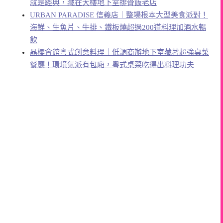
就是經典，藏在大樓地下室排骨飯老店
URBAN PARADISE 信義店｜整場根本大型美食派對！
海鮮、生魚片、牛排、鐵板燒超過200道料理加酒水暢
飲
晶櫻會館粵式創意料理｜低調商辦地下室藏著超強桌菜
餐廳！環境氣派有包廂，粵式桌菜吃得出料理功夫