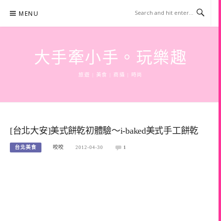
Skip
MENU
to
content
大手牽小手。玩樂趣
旅遊 | 美食 | 商攝 | 時尚
[台北大安]美式餅乾初體驗～i-baked美式手工餅乾
台北美食
咬咬
2012-04-30
1