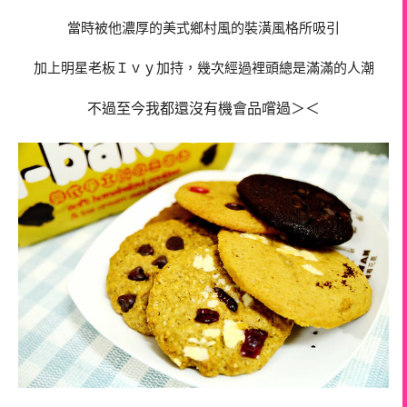
當時被他濃厚的美式鄉村風的裝潢風格所吸引
加上明星老板Ｉｖｙ加持，幾次經過裡頭總是滿滿的人潮
不過至今我都還沒有機會品嚐過＞＜