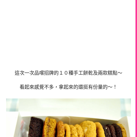
這次一次品嚐招牌的１０種手工餅乾及兩款糕點～
看起來感覺不多，拿起來的還挺有份量的～！