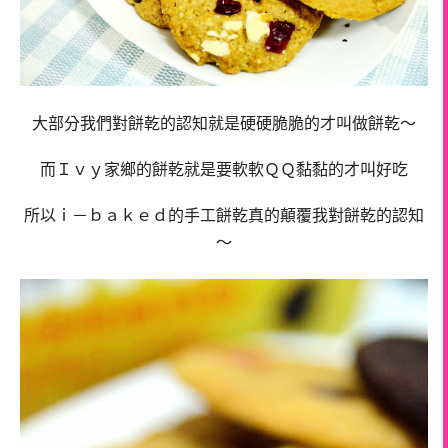
大部分我們對餅乾的認知就是硬硬脆脆的才叫做餅乾～
而Ｉｖｙ家鄉的餅乾就是要軟軟ＱＱ黏黏的才叫好吃
所以ｉ－ｂａｋｅｄ的手工餅乾真的顛覆我對餅乾的認知
～