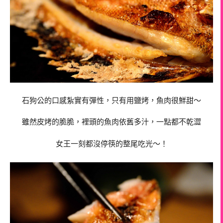
石狗公的口感紮實有彈性，只有用鹽烤，魚肉很鮮甜～
雖然皮烤的脆脆，裡頭的魚肉依舊多汁，一點都不乾澀
女王一刻都沒停筷的整尾吃光～！