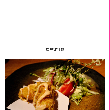
廣島炸牡蠣