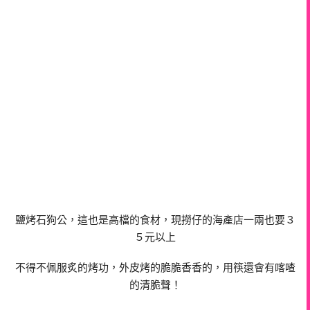
鹽烤石狗公，
這也是高檔的食材，現撈仔的海產店一兩也要３
５元以上
不得不佩服炙的烤功，外皮烤的脆脆香香的，用筷還會有喀喳
的清脆聲！