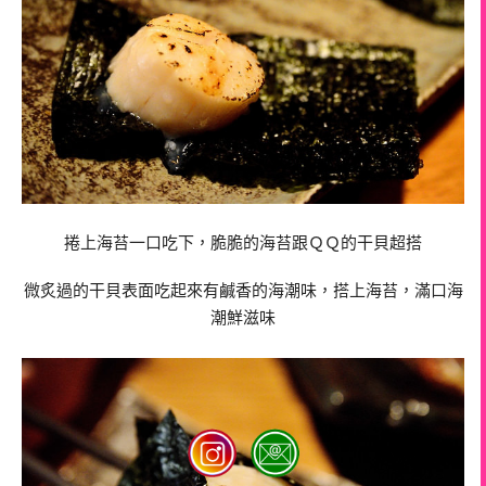
捲上海苔一口吃下，脆脆的海苔跟ＱＱ的干貝超搭
微炙過的干貝表面吃起來有鹹香的海潮味，搭上海苔，滿口海
潮鮮滋味