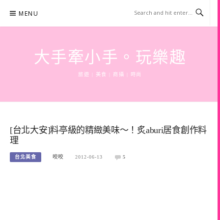
Skip
MENU
to
content
大手牽小手。玩樂趣
旅遊 | 美食 | 商攝 | 時尚
[台北大安]料亭級的精緻美味～！炙aburi居食創作料
理
台北美食
咬咬
2012-06-13
5