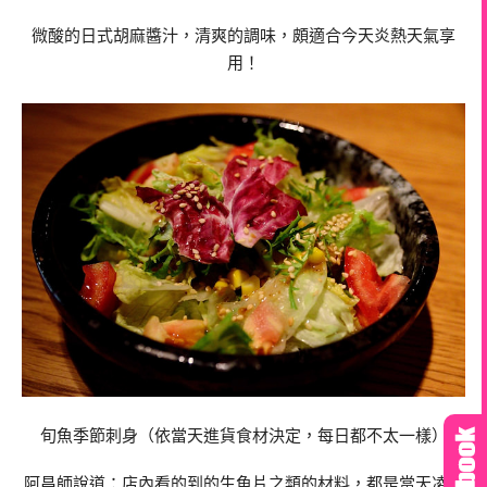
微酸的日式胡麻醬汁，清爽的調味，頗適合今天炎熱天氣享
用！
旬魚季節刺身（依當天進貨食材決定，每日都不太一樣）
阿昌師說道：店內看的到的生魚片之類的材料，都是當天凌晨