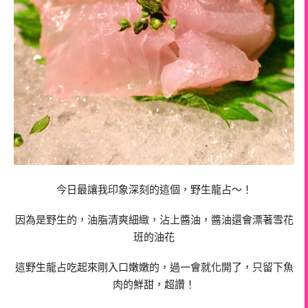
今日最讓我印象深刻的這個，野生龍占～！
因為是野生的，油脂清爽細緻，沾上醬油，醬油還會漂著雪花
班的油花
這野生龍占吃起來剛入口嫩嫩的，過一會就化開了，只留下魚
肉的鮮甜，超讚！