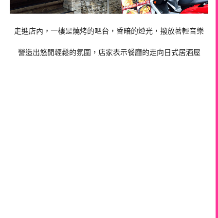
走進店內，一樓是燒烤的吧台，昏暗的燈光，撥放著輕音樂
營造出悠閒輕鬆的氛圍，店家表示餐廳的走向日式居酒屋