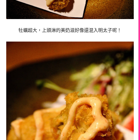
牡蠣超大，上頭淋的美奶滋好像還混入明太子呢！