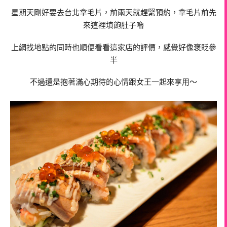
星期天剛好要去台北拿毛片，前兩天就趕緊預約，拿毛片前先
來這裡填飽肚子嚕
上網找地點的同時也順便看看這家店的評價，感覺好像褒貶參
半
不過還是抱著滿心期待的心情跟女王一起來享用～