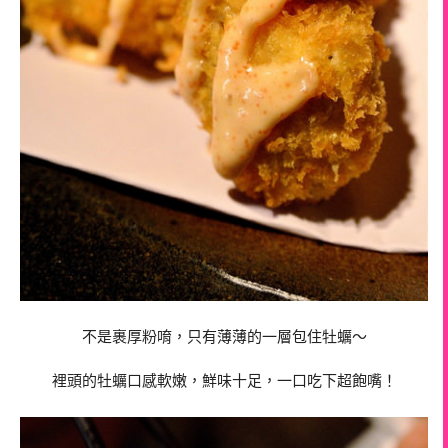
不是裹厚粉唷，只有薄薄的一層包住牡蠣～
裡頭的牡蠣口感軟嫩，鮮味十足，一口吃下超飽嘴！