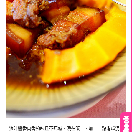
滷汁醬香肉香夠味且不死鹹，澆在飯上，加上一點南瓜泥跟