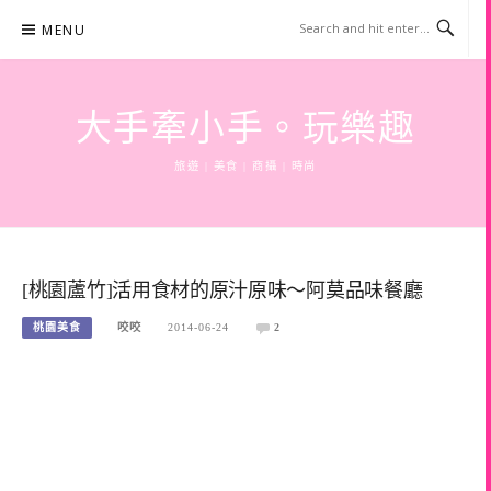
Skip
MENU
to
content
大手牽小手。玩樂趣
旅遊 | 美食 | 商攝 | 時尚
[桃園蘆竹]活用食材的原汁原味～阿莫品味餐廳
桃園美食
咬咬
2014-06-24
2