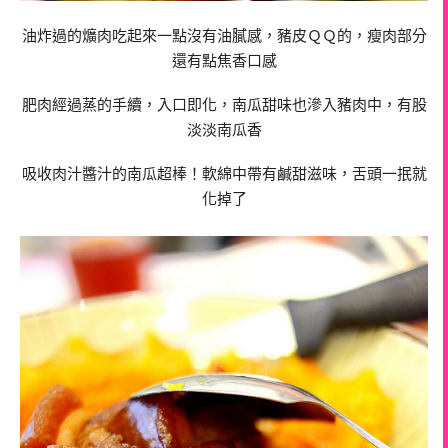
油炸過的
爌肉吃起來一點沒有油膩感，豬皮ＱＱ的，瘦肉部分
還有點焦香口感
肥肉經過蒸的手續，入口即化，南瓜甜味也滲入豬肉中，有股
淡淡南瓜香
吸收肉汁醬汁的南瓜超棒！軟綿中帶有鹹甜滋味，舌頭一抿就
化掉了