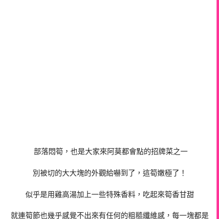
部落悶筍，也是大家來阿莫都會點的招牌菜之一
別被切的大大塊的外觀給嚇到了，這筍嫩極了！
似乎是用雞高湯加上一些特殊香料，吃起來筍香甘甜
就連筍節也幾乎感覺不出來有任何的粗糙纖維感，每一塊都是