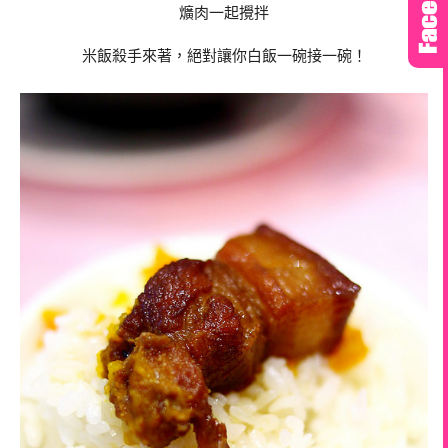
爌肉一起攪拌
米飯殺手來著，絕對讓你白飯一碗接一碗！