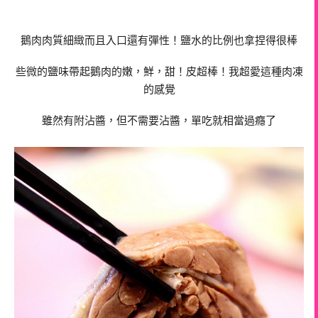
鵝肉肉質細緻而且入口還有彈性！鹽水的比例也拿捏得很棒
些微的鹽味帶起鵝肉的嫩，鮮，甜！皮超棒！我超愛這種肉凍
的感覺
雖然有附沾醬，但不需要沾醬，單吃就相當過癮了