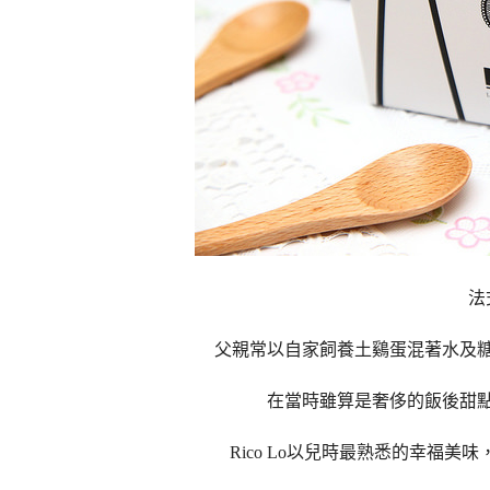
法
父親常以自家飼養土鷄蛋混著水及
在當時雖算是奢侈的飯後甜
Rico Lo以兒時最熟悉的幸福