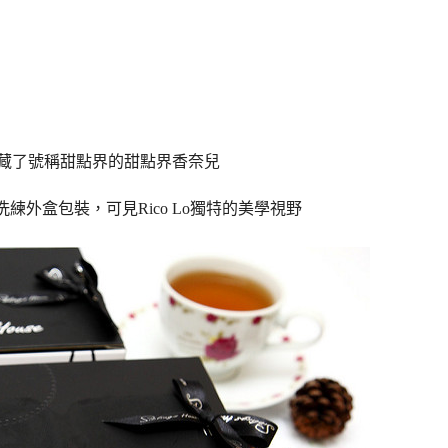
藏了號稱甜點界的
甜點界香奈兒
洗練外盒包裝，可見
Rico Lo獨特的美學視野