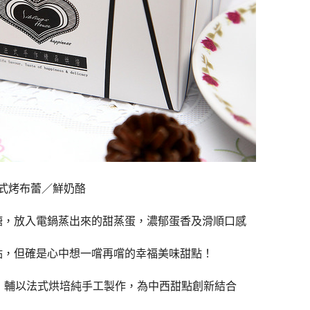
式烤布蕾／鮮奶酪
糖，放入電鍋蒸出來的甜蒸蛋，濃郁蛋香及滑順口感
點，但確是心中想一嚐再嚐的幸福美味甜點！
美味，輔以法式烘培純手工製作，為中西甜點創新結合