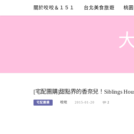
Skip
關於咬咬＆１５１
台北美食旅遊
桃園
to
content
[宅配團購]甜點界的香奈兒！Siblings H
咬咬
2015-01-20
2
宅配團購