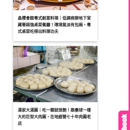
晶櫻會館粵式創意料理｜低調商辦地下室
藏著超強桌菜餐廳！環境氣派有包廂，粵
式桌菜吃得出料理功夫
湯家大湯圓｜吃一顆就很飽！跟壘球一樣
大的巨型大肉圓，在地經營七十年肉圓老
店