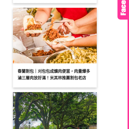
春蘭割包｜刈包包成爌肉便當，肉量爆多
滷三層肉放好滿！米其林推薦割包老店