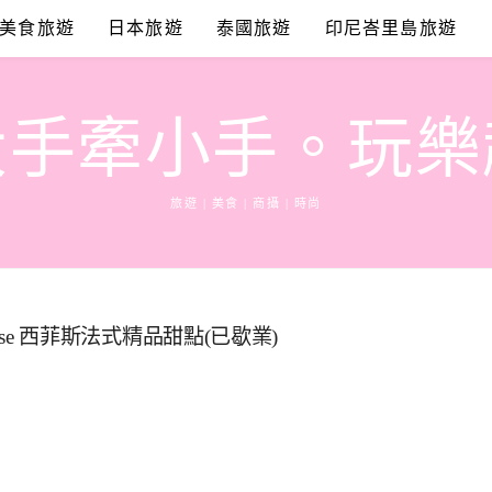
美食旅遊
日本旅遊
泰國旅遊
印尼峇里島旅遊
大手牽小手。玩樂
旅遊 | 美食 | 商攝 | 時尚
ouse 西菲斯法式精品甜點(已歇業)