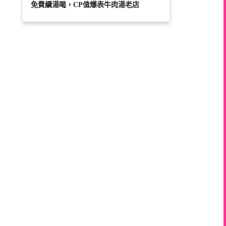
免費續湯喝，CP值爆表牛肉湯老店