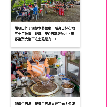
陽明山竹子湖杉木林餐廳｜隱身山林在地
三十年低調土雞城，皮Q肉嫩雞多汁，饕
客群聚大樹下吃土雞超有FU
輝煌牛肉湯｜現燙牛肉湯只要70元！還能