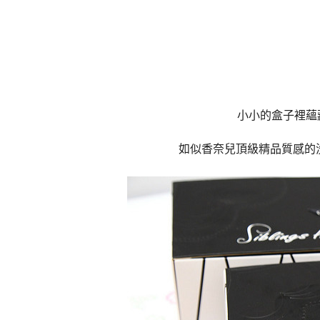
小小的盒子裡蘊
如似
香奈兒
頂級精品質感的