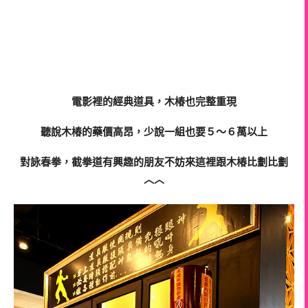
電影裡的經典道具，木椿也完整重現
聽說木椿的藥價高昂，少說一組也要５～６萬以上
對詠春拳，截拳道有興趣的朋友不妨來這裡跟木椿比劃比劃
︿︿