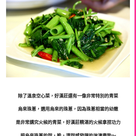
除了溫泉空心菜，好漢莊還有一像非常特別的青菜
烏來珠蔥，選用烏來的珠蔥，因為珠蔥相當的幼嫩
是非常講究火候的青菜，好漢莊精湛的火候拿捏功力
把烏來珠蔥的甜，脆，清甜感發揮的淋漓盡致～