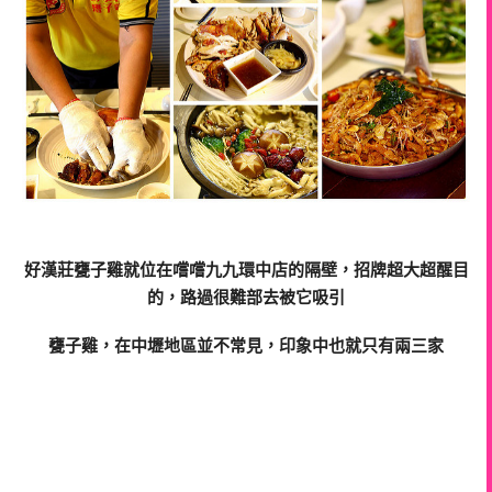
好漢莊甕子
雞
就位在嚐嚐
九九
環中店的隔壁，招牌超大超醒目
的，路過很難部去被它吸引
甕子
雞
，在中壢地區並不常見，印象中也就只有兩三家