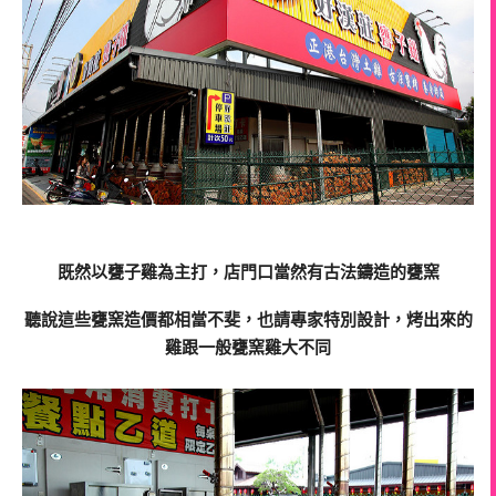
既然以甕子
雞
為主打，店門口當然有古法鑄造的甕窯
聽說這些甕窯造價都相當不斐，也請專家特別設計，烤出來的
雞
跟一般甕窯雞大不同