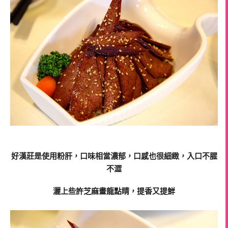
好漢莊是使用粉肝，口味相當濃郁，口感也很細緻，入口不腥
不澀
灑上些許芝麻畫龍點睛，提香又提鮮