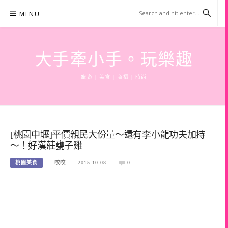
Skip
MENU
to
content
大手牽小手。玩樂趣
旅遊 | 美食 | 商攝 | 時尚
[桃園中壢]平價親民大份量～還有李小龍功夫加持
～！好漢莊甕子雞
桃園美食
咬咬
2015-10-08
0