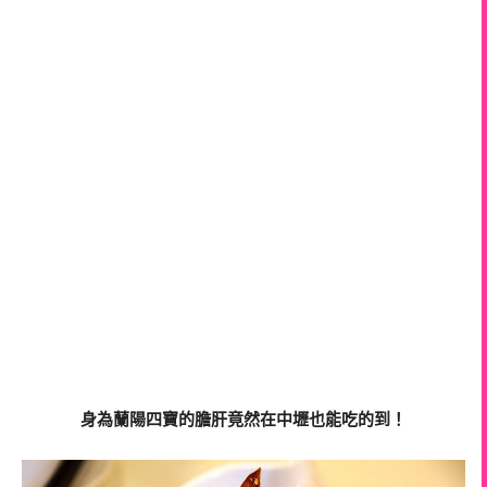
身為蘭陽四寶的膽肝竟然在中壢也能吃的到！