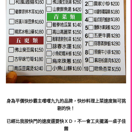
身為平價快炒霸主嚐嚐
九九
的品牌，快炒料理上菜速度無可挑
剔的快！
已經比我按快門的速度還要快ＸＤ，不一會工夫擺滿一桌子佳
餚