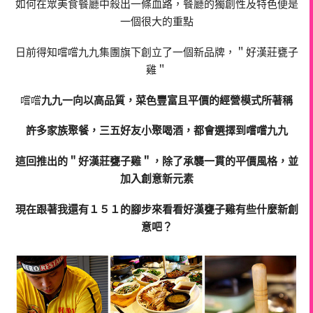
如何在眾美食餐廳中殺出一條血路，餐廳的獨創性及特色便是
一個很大的重點
日前得知嚐嚐九九集團旗下創立了一個新品牌，＂好漢莊甕子
雞＂
嚐嚐
九九
一向以高品質，菜色豐富且平價的經營模式所著稱
許多家族聚餐，三五好友小聚喝酒，都會選擇到
嚐嚐九九
這回推出的＂
好漢莊甕子
雞
＂，除了承襲一貫的平價風格，並
加入創意新元素
現在跟著我還有１５１的腳步來看看
好漢甕子
雞
有些什麼新創
意吧？