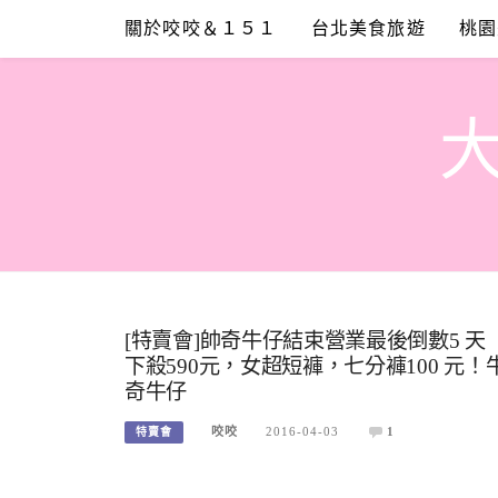
Skip
關於咬咬＆１５１
台北美食旅遊
桃園
to
content
[特賣會]帥奇牛仔結束營業最後倒數5 天 
下殺590元，女超短褲，七分褲100 元
奇牛仔
咬咬
2016-04-03
1
特賣會