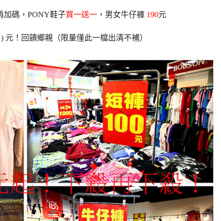
加碼，PONY鞋子
買一送一
，男女牛仔褲
190
元
) 元！回饋鄉親（限量僅此一檔出清不補）