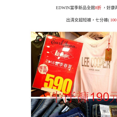
EDWIN當季新品全館
8折
，好康再
出清女超短褲，七分褲(
100