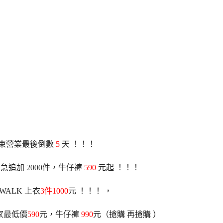
束營業最後倒數
5
天 ！！！
緊急追加 2000件，牛仔褲
590
元起 ！！！
 WALK 上衣
3件1000
元 ！！！ ，
獨家最低價
590
元，
牛仔褲
990
元（搶購 再搶購 ）