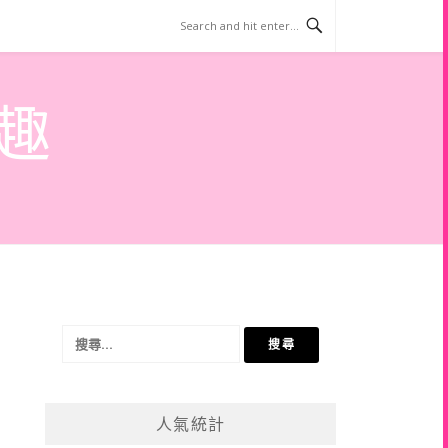
趣
搜
尋
關
鍵
人氣統計
字: