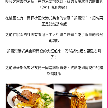
咬咬之前去香港玩，在香港當地吃到正統的叉燒就真的跟電影
形容！油滑肉嫩！
在桃園也有一間標榜正統港式美食的餐廳＂
銅鑼灣＂，招牌菜
正是
黯然銷魂飯
之前在桃園的社團有看過不少人相繼＂炫耀＂吃了限量的黯然
銷魂飯
銅鑼灣港式美食瞬間變的火紅起來，黯然銷魂飯也更難吃到
了！
之前跟著部落客好友們一同造訪
銅鑼灣
，終於吃到傳說中的黯
然銷魂飯