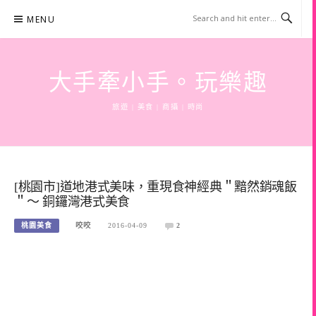
Skip
MENU
to
content
大手牽小手。玩樂趣
旅遊 | 美食 | 商攝 | 時尚
[桃園市]道地港式美味，重現食神經典＂黯然銷魂飯
＂～ 銅鑼灣港式美食
桃園美食
咬咬
2016-04-09
2