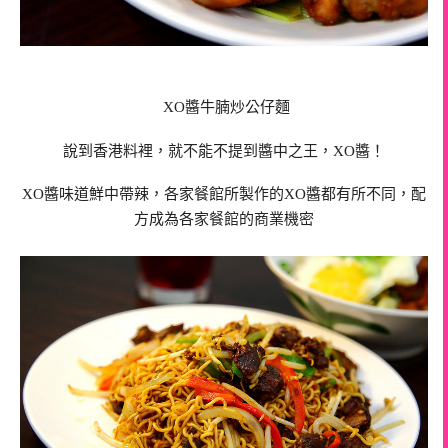
XO醬
牛腩炒公仔麵
說到香港料裡，就不能不提到醬中之王，
XO醬！
XO醬
味道鮮中帶辣，各家餐館所製作的XO醬都有所不同，配
方成為各家餐館的商業機密