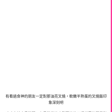
有看過食神的朋友一定對那油亮叉燒，軟嫩半熟蛋的叉燒飯印
象深刻吧