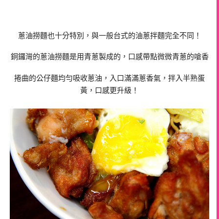
蔥油撈麵也十分特別，與一般台式的油蔥拌麵完全不同！
銅鑼灣的蔥油撈麵是用青蔥製成的，口感帶點微微青蔥的嗆香
捲曲的公仔麵均勻吸收蔥油，入口滿滿蔥香氣，拌入半熟蛋
黃，口感更升級！