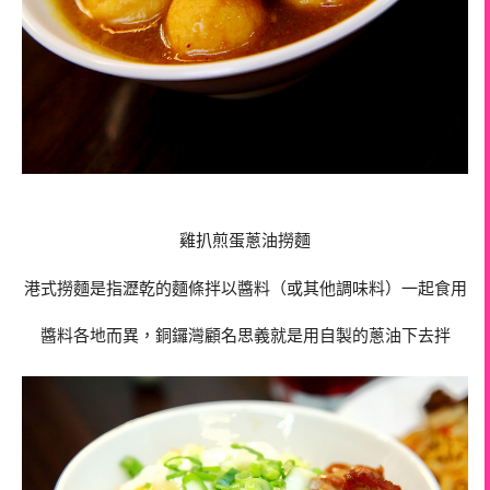
雞扒煎蛋蔥油撈麵
港式撈麵是指瀝乾的麵條拌以醬料（或其他調味料）一起食用
醬料各地而異，
銅鑼灣顧名思義就是用自製的蔥油下去拌