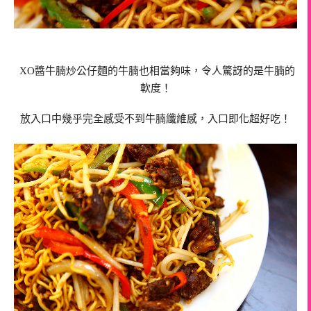
XO醬
牛腩炒公仔麵的
牛腩也相當夠味，令人驚訝的是
牛腩
的
軟度！
放入口中幾乎完全感受不到
牛腩纖維感，入口即化超好吃！