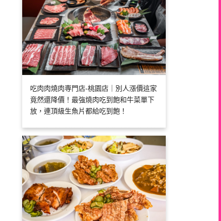
吃肉肉燒肉専門店-桃園店｜別人漲價這家
竟然還降價！最強燒肉吃到飽和牛菜單下
放，連頂級生魚片都給吃到飽！