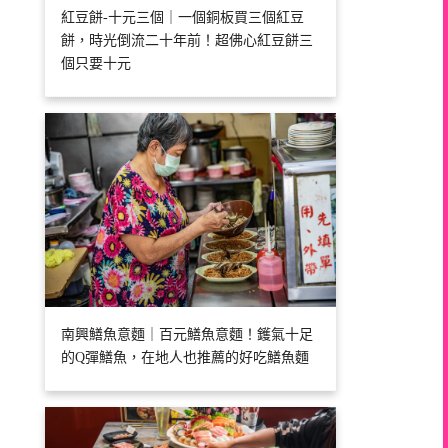
紅豆餅-十元三個｜一個銅板買三個紅豆
餅，時光倒流二十年前！超佛心紅豆餅三
個只要十元
南興鱔魚意麵｜百元鱔魚意麵！鑊氣十足
的Q彈鱔魚，在地人也推薦的好吃鱔魚麵