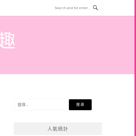
趣
搜
尋
關
鍵
人氣統計
字: