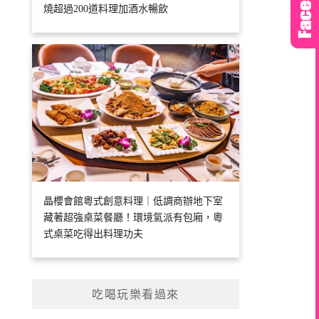
燒超過200道料理加酒水暢飲
晶櫻會館粵式創意料理｜低調商辦地下室
藏著超強桌菜餐廳！環境氣派有包廂，粵
式桌菜吃得出料理功夫
吃喝玩樂看過來