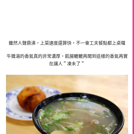
雖然人聲鼎沸，上菜速度還算快，不一會工夫餐點都上桌囉
牛雜湯的香氣真的非常濃厚，飢腸轆轆再聞到這樣的香氣再實
在讓人＂凍未了＂