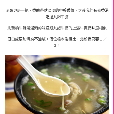
湯頭更是一絕，香醇帶點淡淡的中藥香氣，之後我們有去香港
吃過九記牛腩
北新橋牛雜湯湯頭的味道跟九記牛腩的上湯牛爽腩味道相似
但口感更加清爽不油膩，價位根本沒得比，北新橋只要１／
３！