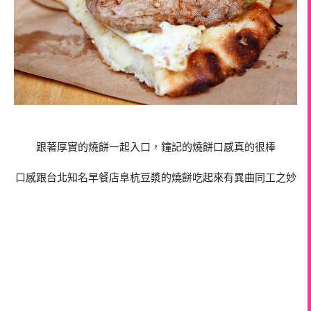
跟著厚實的燒餅一起入口，鐘記的燒餅口感真的很棒
口感跟台北知名早餐店阜杭豆漿的燒餅吃起來有異曲同工之妙