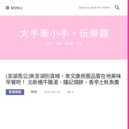
Skip
MENU
to
content
大手牽小手。玩樂趣
旅遊 | 美食 | 商攝 | 時尚
[澎湖馬公]來澎湖別貪睡，來文康商圈品嘗在地美味
早餐吧！ 北新橋牛雜湯、鐘記燒餅、香亭土魠魚羹
澎湖旅遊
咬咬
2016-05-30
1