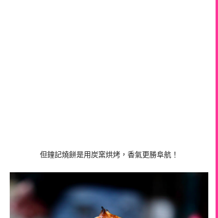
但鐘記燒餅是用炭窯烘烤，香氣更勝阜航！