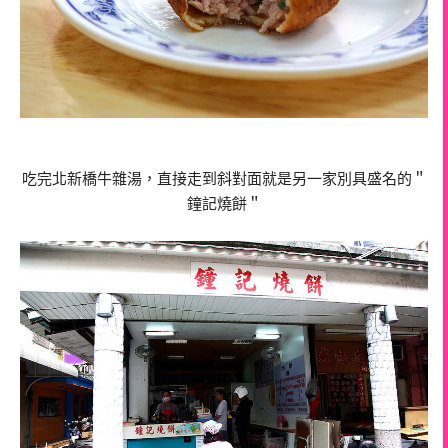
吃完北新橋牛雜湯，直接走到斜對面就是另一家別具盛名的＂
鐘記燒餅＂