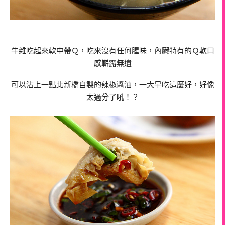
牛雜吃起來軟中帶Ｑ，吃來沒有任何腥味，內臟特有的Ｑ軟口
感嶄露無遺
可以沾上一點北新橋自製的辣椒醬油，一大早吃這麼好，好像
太過分了吼！？