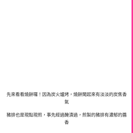
先來看看燒餅囉！因為炭火爐烤，燒餅聞起來有淡淡的炭焦香
氣
豬排也是現點現煎，事先經過醃漬過，煎製的豬排有濃郁的醬
香