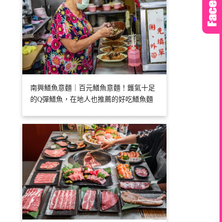
南興鱔魚意麵｜百元鱔魚意麵！鑊氣十足
的Q彈鱔魚，在地人也推薦的好吃鱔魚麵