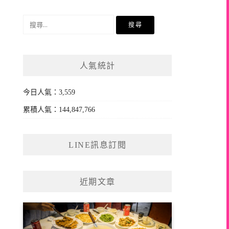
搜
尋
關
鍵
人氣統計
字:
今日人氣：3,559
累積人氣：144,847,766
LINE訊息訂閱
近期文章