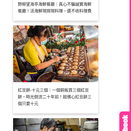
野柳望海亭海鮮餐廳｜真心不騙誠實海鮮
餐廳！活海鮮現撈現料理，還不收料理費
紅豆餅-十元三個｜一個銅板買三個紅豆
餅，時光倒流二十年前！超佛心紅豆餅三
個只要十元