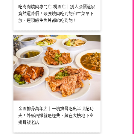
吃肉肉燒肉専門店-桃園店｜別人漲價這家
竟然還降價！最強燒肉吃到飽和牛菜單下
放，連頂級生魚片都給吃到飽！
金園排骨萬年店｜一塊排骨吃出半世紀功
夫！外酥內嫩就是經典，藏在大樓地下室
排骨飯老店