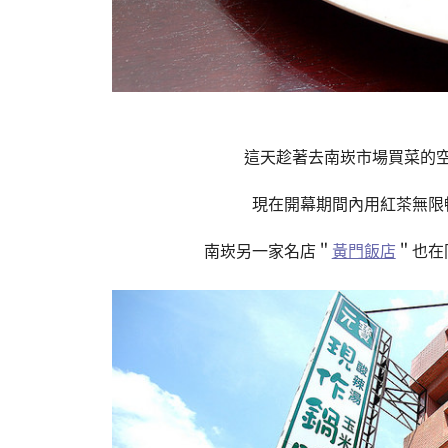
這天趁著去南崁市場買菜的
現在開幕期間內用紅茶無限
南崁另一家名店＂
黃門飯店
＂也在