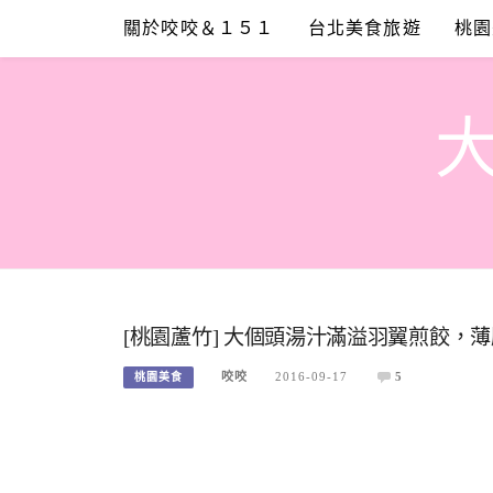
Skip
關於咬咬＆１５１
台北美食旅遊
桃園
to
content
[桃園蘆竹] 大個頭湯汁滿溢羽翼煎餃，
咬咬
2016-09-17
5
桃園美食