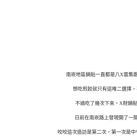
南崁地區鍋貼一直都是八X雲集
想吃煎餃就只有這唯二選擇，
不過吃了幾次下來，X財鍋
日前在南崁路上發現開了一
咬咬這次造訪是第二次，第一次是中