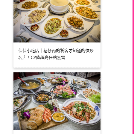
佳佳小吃店｜巷仔內的饕客才知道的快炒
名店！CP值超高任點無雷