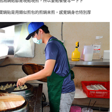
因為鍋貼都是現點現煎，所以要點餐後等一下下
寶鍋貼是用類似煎包的煎鍋來煎，感覺鍋身也特別厚