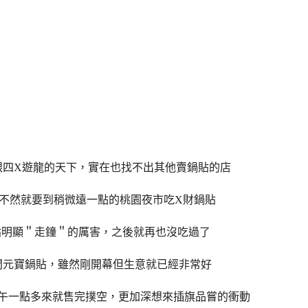
跟四X遊龍的天下，實在也找不出其他賣鍋貼的店
不然就要到稍微遠一點的桃園夜市吃X財鍋貼
貼明顯＂走鐘＂的厲害，之後就再也沒吃過了
間元寶鍋貼，雖然剛開幕但生意就已經非常好
午一點多來就售完撲空，更加深想來插旗品嘗的衝動