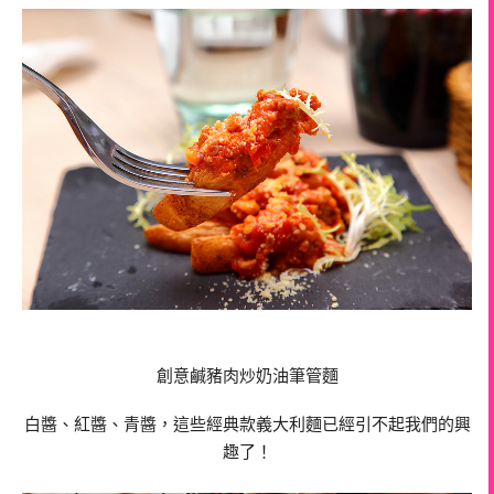
創意鹹豬肉炒奶油筆管麵
白醬、紅醬、青醬，這些經典款義大利麵已經引不起我們的興
趣了！