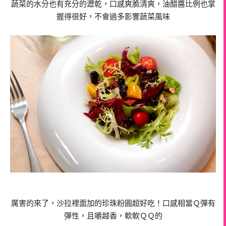
蔬菜的水分也有充分的瀝乾，口感爽脆清爽，油醋醬比例也掌
握得很好，不會過多影響蔬菜風味
厲害的來了，沙拉裡面加的珍珠粉圓超好吃！口感相當Ｑ彈有
彈性，且嚼越香，軟軟ＱＱ的