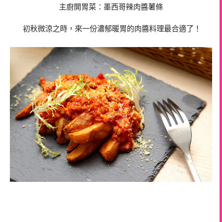
主廚開胃菜：墨西哥辣肉醬薯條
初秋微涼之時，來一份濃郁暖胃的肉醬料理最合適了！