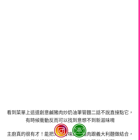
看到菜單上這道創意鹹豬肉炒奶油筆管麵二話不說直接點它，
有時候衝動反而可以找到意想不到新滋味唷
主廚真的很有才！能把充滿台味的鹹豬肉跟義大利麵做結合，