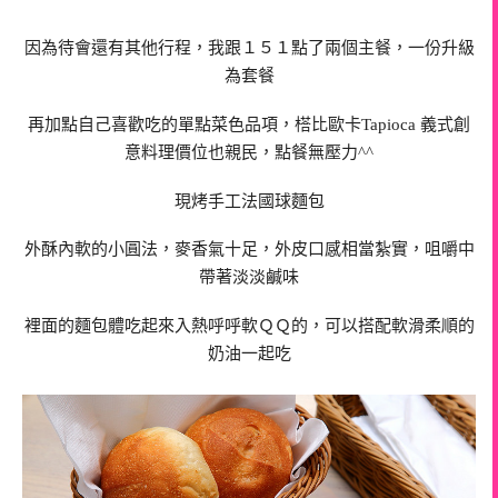
因為待會還有其他行程，我跟１５１點了兩個主餐，一份升級
為套餐
再加點自己喜歡吃的單點菜色品項，榙比歐卡Tapioca 義式創
意料理價位也親民，點餐無壓力^^
現烤手工法國球麵包
外酥內軟的小圓法，麥香氣十足，外皮口感相當紮實，咀嚼中
帶著淡淡鹹味
裡面的麵包體吃起來入熱呼呼軟ＱＱ的，可以搭配軟滑柔順的
奶油一起吃