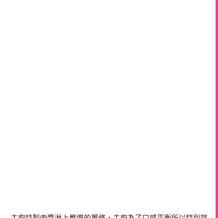
主廚特製肉醬淋上嚴選的薯條，主廚為了口感平衡所以特別挑