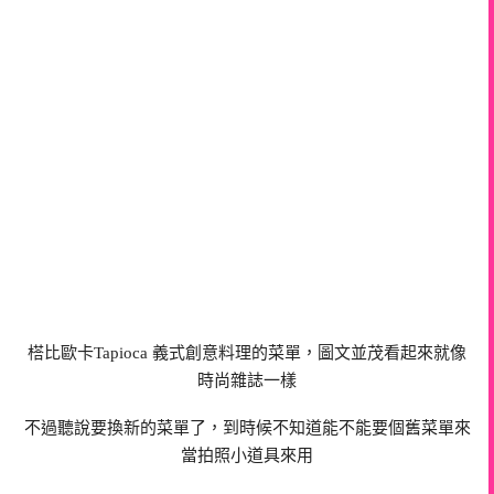
榙比歐卡Tapioca 義式創意料理的菜單，圖文並茂看起來就像
時尚雜誌一樣
不過聽說要換新的菜單了，到時候不知道能不能要個舊菜單來
當拍照小道具來用