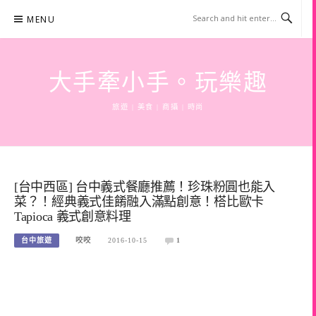
Skip
MENU
to
content
大手牽小手。玩樂趣
旅遊 | 美食 | 商攝 | 時尚
[台中西區] 台中義式餐廳推薦！珍珠粉圓也能入
菜？！經典義式佳餚融入滿點創意！榙比歐卡
Tapioca 義式創意料理
台中旅遊
咬咬
2016-10-15
1