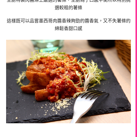
選較粗的薯條
這樣既可以品嘗墨西哥肉醬香辣夠勁的醬香氣，又不失薯條的
綿鬆香甜口感