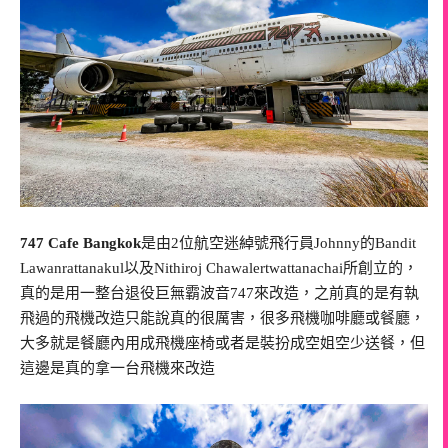
747 Cafe Bangkok
是由2位航空迷綽號飛行員Johnny的Bandit
Lawanrattanakul以及Nithiroj Chawalertwattanachai所創立的，
真的是用一整台退役巨無霸波音747來改造，之前真的是有執
飛過的飛機改造只能說真的很厲害，很多飛機咖啡廳或餐廳，
大多就是餐廳內用成飛機座椅或者是裝扮成空姐空少送餐，但
這邊是真的拿一台飛機來改造