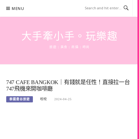
Skip
MENU
to
content
大手牽小手。玩樂趣
旅遊 | 美食 | 商攝 | 時尚
747 CAFE BANGKOK｜有錢就是任性！直接拉一台
747飛機來開咖啡廳
泰國曼谷旅遊
咬咬
2024-04-25