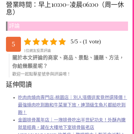
營業時間：早上10:00–凌晨06:00（周一休
息）
評論
5/5 - (1 vote)
5
1位網友投票評論
關於本文評論的商家、商品、景點、議題、方法，
你給幾顆星呢？
歡迎一起點擊星號參與評論唷！
延伸閱讀
吃肉肉燒肉専門店-桃園店｜別人漲價這家竟然還降價！
最強燒肉吃到飽和牛菜單下放，連頂級生魚片都給吃到
飽！
金園排骨萬年店｜一塊排骨吃出半世紀功夫！外酥內嫩
就是經典，藏在大樓地下室排骨飯老店