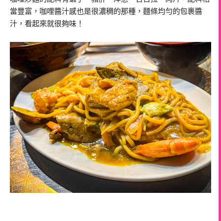
當豐富，咖哩醬汁感也是很濃稠的那種，麵條均勻的包裹醬
汁，看起來就很夠味！