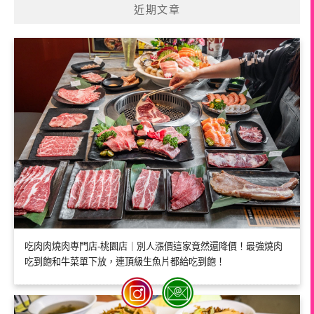
近期文章
吃肉肉燒肉専門店-桃園店｜別人漲價這家竟然還降價！最強燒肉
吃到飽和牛菜單下放，連頂級生魚片都給吃到飽！