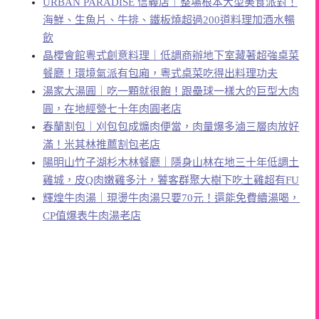
URBAN PARADISE 信義店｜整場根本大型美食派對！
海鮮、生魚片、牛排、鐵板燒超過200道料理加酒水暢
飲
晶櫻會館粵式創意料理｜低調商辦地下室藏著超強桌菜
餐廳！環境氣派有包廂，粵式桌菜吃得出料理功夫
湯家大湯圓｜吃一顆就很飽！跟壘球一樣大的巨型大肉
圓，在地經營七十年肉圓老店
春蘭割包｜刈包包成爌肉便當，肉量爆多滷三層肉放好
滿！米其林推薦割包老店
陽明山竹子湖杉木林餐廳｜隱身山林在地三十年低調土
雞城，皮Q肉嫩雞多汁，饕客群聚大樹下吃土雞超有FU
輝煌牛肉湯｜現燙牛肉湯只要70元！還能免費續湯喝，
CP值爆表牛肉湯老店