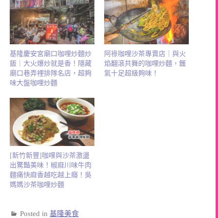
基隆慶安宮廟口咖哩炒麵炒
阿祿咖哩沙茶專賣店｜與火
飯｜大火爆炒就是香！隱藏
焰翻滾共舞的咖哩炒麵，鑊
廟口巷弄裡排隊名店，超夠
氣十足超級夠味！
味大盤咖哩炒麵
[新竹新豐]咖哩與沙茶激盪
出驚豔美味！椒麻川味牛肉
麵痛快麻香越吃越上癮！吳
媽媽沙茶咖哩炒麵
Posted in
基隆美食