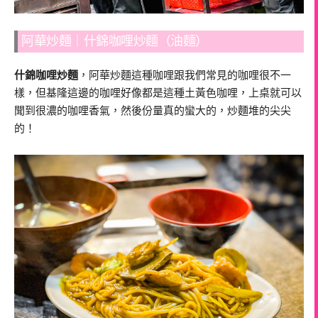
阿華炒麵｜什錦咖哩炒麵（油麵）
什錦咖哩炒麵
，阿華炒麵這種咖哩跟我們常見的咖哩很不一
樣，但基隆這邊的咖哩好像都是這種土黃色咖哩，上桌就可以
聞到很濃的咖哩香氣，然後份量真的蠻大的，炒麵堆的尖尖
的！