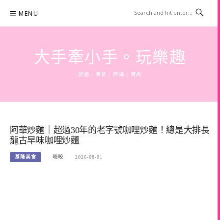
Skip
MENU
to
content
大手牽小手。玩樂趣
旅遊 | 美食 | 商攝 | 時尚
阿華炒麵｜超過30年的老字號咖哩炒麵！總是大排長
龍古早味咖哩炒麵
基隆美食
咬咬
2026-08-01