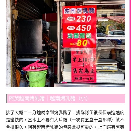
阿英越南烤乳豬｜越南烤乳豬（小）
排了大概二十分鐘就拿到烤乳豬了，排隊隊伍很長但前進速度
是蠻快的，基本上不要有大戶級（一次買五盒十盒那種）就不
會排很久，阿英越南烤乳豬的包裝盒挺可愛的，上面還有阿英