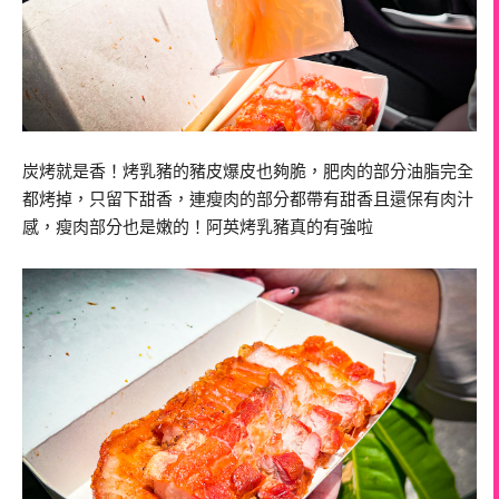
炭烤就是香！烤乳豬的豬皮爆皮也夠脆，肥肉的部分油脂完全
都烤掉，只留下甜香，連瘦肉的部分都帶有甜香且還保有肉汁
感，瘦肉部分也是嫩的！阿英烤乳豬真的有強啦