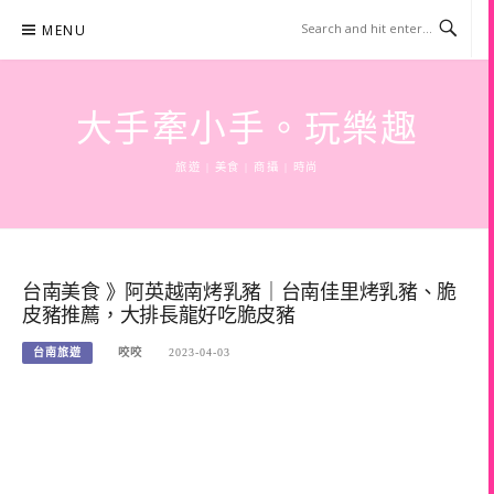
Skip
MENU
to
content
大手牽小手。玩樂趣
旅遊 | 美食 | 商攝 | 時尚
台南美食 》阿英越南烤乳豬｜台南佳里烤乳豬、脆
皮豬推薦，大排長龍好吃脆皮豬
台南旅遊
咬咬
2023-04-03