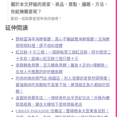
關於本文評論的商家、商品、景點、議題、方法，
你給幾顆星呢？
歡迎一起點擊星號參與評論唷！
延伸閱讀
野柳望海亭海鮮餐廳｜真心不騙誠實海鮮餐廳！活海鮮
現撈現料理，還不收料理費
紅豆餅-十元三個｜一個銅板買三個紅豆餅，時光倒流二
十年前！超佛心紅豆餅三個只要十元
南興鱔魚意麵｜百元鱔魚意麵！鑊氣十足的Q彈鱔魚，
在地人也推薦的好吃鱔魚麵
吃肉肉燒肉専門店-桃園店｜別人漲價這家竟然還降價！
最強燒肉吃到飽和牛菜單下放，連頂級生魚片都給吃到
飽！
金園排骨萬年店｜一塊排骨吃出半世紀功夫！外酥內嫩
就是經典，藏在大樓地下室排骨飯老店
URBAN PARADISE 信義店｜整場根本大型美食派對！