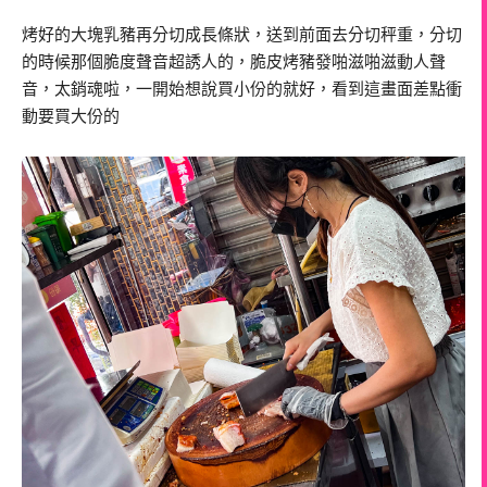
烤好的大塊乳豬再分切成長條狀，送到前面去分切秤重，分切
的時候那個脆度聲音超誘人的，脆皮烤豬發啪滋啪滋動人聲
音，太銷魂啦，一開始想說買小份的就好，看到這畫面差點衝
動要買大份的