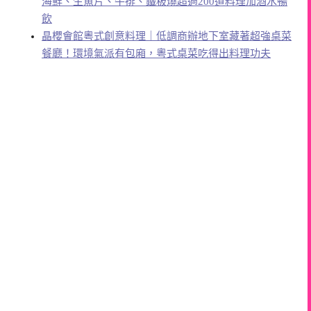
海鮮、生魚片、牛排、鐵板燒超過200道料理加酒水暢
飲
晶櫻會館粵式創意料理｜低調商辦地下室藏著超強桌菜
餐廳！環境氣派有包廂，粵式桌菜吃得出料理功夫