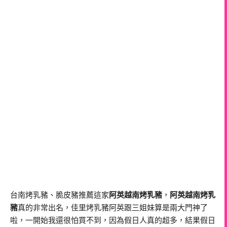
台南烤乳豬、脆皮豬推薦這家
阿英越南烤乳豬
，
阿英越南烤乳
豬
真的非常出名，佳里烤乳豬阿英跟三姐妹算是兩大門神了
啦，一開始我還很怕買不到，因為假日人真的超多，結果假日