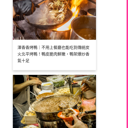
澤香香烤鴨｜不用上餐廳也能吃到傳統炭
火北平烤鴨！鴨皮脆肉鮮嫩，鴨架爆炒香
氣十足