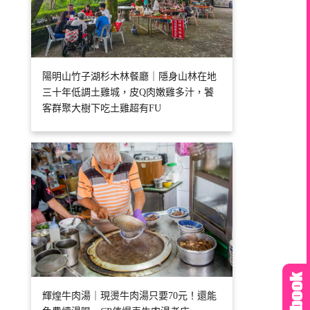
陽明山竹子湖杉木林餐廳｜隱身山林在地
三十年低調土雞城，皮Q肉嫩雞多汁，饕
客群聚大樹下吃土雞超有FU
輝煌牛肉湯｜現燙牛肉湯只要70元！還能