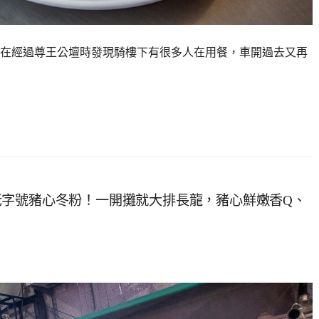
在經過尊王公壇時發現騎樓下有很多人在用餐，車開過去又再
老字號豬心冬粉！一開攤就大排長龍，豬心鮮嫩香Q、