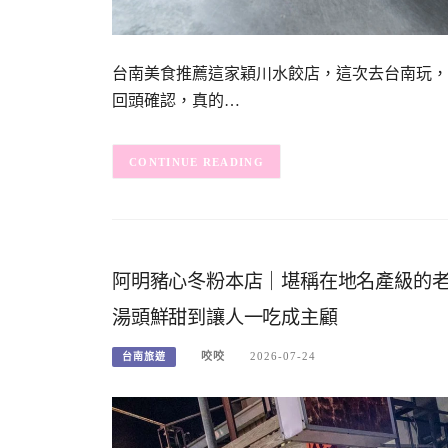
台南美食推薦這家穎川水餃店，這次去台南玩，
回頭確認，真的…
CONTINUE READING
阿明豬心冬粉本店｜堪稱在地名產級的
湯頭鮮甜到讓人一吃成主顧
咬咬
2026-07-24
台南旅遊