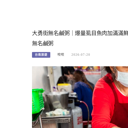
大勇街無名鹹粥｜爆量虱目魚肉加滿滿
無名鹹粥
咬咬
2026-07-20
台南旅遊