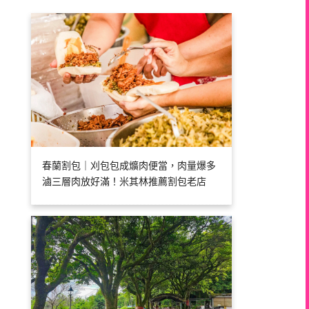
春蘭割包｜刈包包成爌肉便當，肉量爆多
滷三層肉放好滿！米其林推薦割包老店