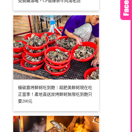
免費續湯喝，CP值爆表牛肉湯老店
蠔碳嘉烤鮮蚵吃到飽｜超肥美鮮蚵現在吃
正當季！產地直送炭烤鮮蚵無限吃到飽只
要200元