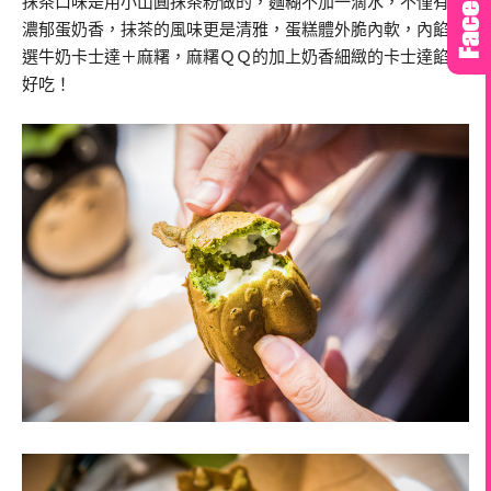
抹茶口味是用小山圓抹茶粉做的，麵糊不加一滴水，不僅有著
濃郁蛋奶香，抹茶的風味更是清雅，蛋糕體外脆內軟，內餡是
選牛奶卡士達＋麻糬，麻糬ＱＱ的加上奶香細緻的卡士達餡，
好吃！