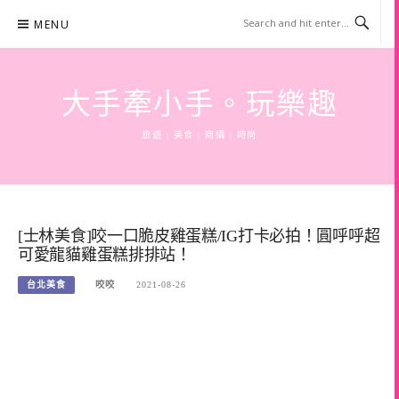
Skip
MENU
to
content
大手牽小手。玩樂趣
旅遊 | 美食 | 商攝 | 時尚
[士林美食]咬一口脆皮雞蛋糕/IG打卡必拍！圓呼呼超
可愛龍貓雞蛋糕排排站！
台北美食
咬咬
2021-08-26