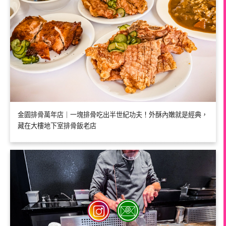
金園排骨萬年店｜一塊排骨吃出半世紀功夫！外酥內嫩就是經典，
藏在大樓地下室排骨飯老店