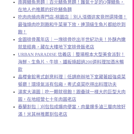
南興鱔魚意麵｜百元鱔魚意麵！鑊氣十足的Q彈鱔魚，
在地人也推薦的好吃鱔魚麵
吃肉肉燒肉専門店-桃園店｜別人漲價這家竟然還降價！
最強燒肉吃到飽和牛菜單下放，連頂級生魚片都給吃到
飽！
金園排骨萬年店｜一塊排骨吃出半世紀功夫！外酥內嫩
就是經典，藏在大樓地下室排骨飯老店
URBAN PARADISE 信義店｜整場根本大型美食派對！
海鮮、生魚片、牛排、鐵板燒超過200道料理加酒水暢
飲
晶櫻會館粵式創意料理｜低調商辦地下室藏著超強桌菜
餐廳！環境氣派有包廂，粵式桌菜吃得出料理功夫
湯家大湯圓｜吃一顆就很飽！跟壘球一樣大的巨型大肉
圓，在地經營七十年肉圓老店
春蘭割包｜刈包包成爌肉便當，肉量爆多滷三層肉放好
滿！米其林推薦割包老店