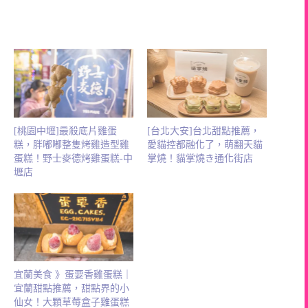
[桃園中壢]最殺底片雞蛋
[台北大安]台北甜點推薦，
糕，胖嘟嘟整隻烤雞造型雞
愛貓控都融化了，萌翻天貓
蛋糕！野士麥德烤雞蛋糕-中
掌燒！貓掌燒き通化街店
壢店
宜蘭美食 》蛋要香雞蛋糕｜
宜蘭甜點推薦，甜點界的小
仙女！大顆草莓盒子雞蛋糕