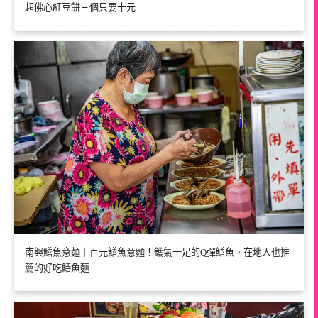
超佛心紅豆餅三個只要十元
南興鱔魚意麵｜百元鱔魚意麵！鑊氣十足的Q彈鱔魚，在地人也推
薦的好吃鱔魚麵