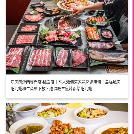
吃肉肉燒肉専門店-桃園店｜別人漲價這家竟然還降價！最強燒肉
吃到飽和牛菜單下放，連頂級生魚片都給吃到飽！