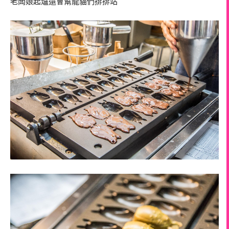
老闆娘起爐還會幫龍貓們排排站