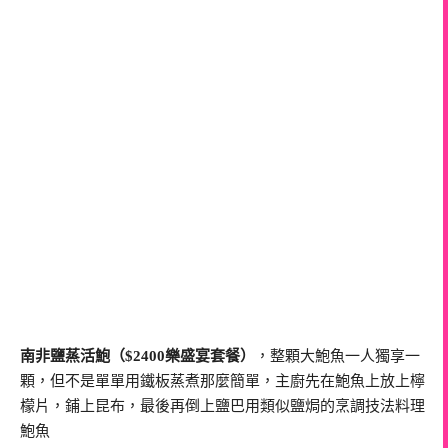
南非鹽蒸活鮑（$2400樂盛宴套餐）
，整顆大鮑魚一人獨享一
顆，但不是單單用鐵板蒸煮那麼簡單，主廚先在鮑魚上放上檸
檬片，鋪上昆布，最後再倒上鹽巴用類似鹽焗的烹調技法料理
鮑魚