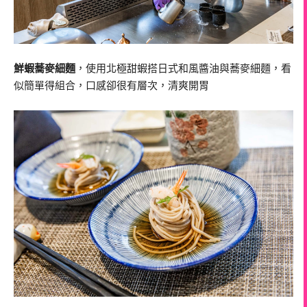
鮮蝦蕎麥細麵
，使用北極甜蝦搭日式和風醬油與蕎麥細麵，看
似簡單得組合，口感卻很有層次，清爽開胃