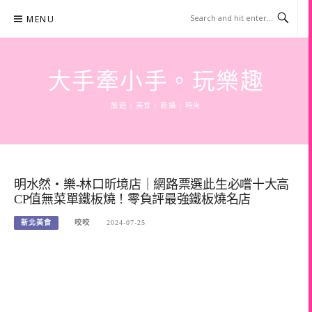
Skip
MENU
to
content
大手牽小手。玩樂趣
旅遊 | 美食 | 商攝 | 時尚
明水然・樂-林口昕境店｜網路票選此生必嚐十大高
CP值無菜單鐵板燒！零負評最強鐵板燒名店
新北美食
咬咬
2024-07-25