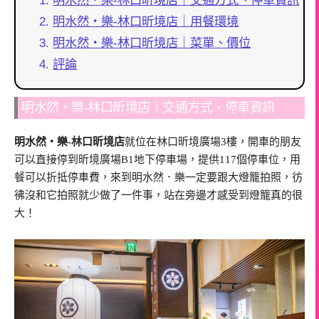
明水然・樂-林口昕境店｜交通方式、停車資訊
明水然・樂-林口昕境店｜用餐環境
明水然・樂-林口昕境店｜菜單、價位
評論
明水然・樂-林口昕境店｜交通方式、停車資訊
明水然・樂-林口昕境店
就位在林口昕境廣場3樓，開車的朋友
可以直接停到昕境廣場B1地下停車場，提供117個停車位，用
餐可以折抵停車費，來到明水然．樂一定要跟大燈籠拍照，彷
彿沒和它拍照就少做了一件事，站在旁邊才感受到燈籠真的很
大！