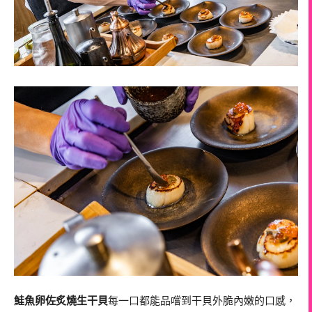
鮭魚卵佐炙燒生干貝
每一口都能品嚐到干貝外脆內嫩的口感，