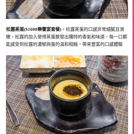
松露蒸蛋($1600樂饗宴套餐)
，松露蒸蛋的口感非常細膩且滑
嫩，松露的加入使得蒸蛋散發出獨特的香氣和味道，每一口都
能感受到松露的濃郁與蛋的溫和相融，帶來豐富的口感體驗