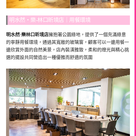
明水然・樂-林口昕境店｜用餐環境
明水然·樂林口昕境店
擁抱著公園綠地，提供了一個充滿綠意
的寧靜用餐環境，通過其寬敞的玻璃窗，顧客可以一邊用餐一
邊欣賞外面的自然美景，店內裝潢雅致，柔和的燈光與精心挑
選的擺設共同營造出一種優雅而舒適的氛圍