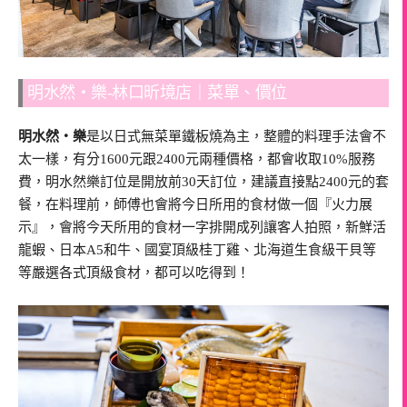
明水然・樂-林口昕境店｜菜單、價位
明水然・樂
是以日式無菜單鐵板燒為主，整體的料理手法會不
太一樣，有分1600元跟2400元兩種價格，都會收取10%服務
費，明水然樂訂位是開放前30天訂位，建議直接點2400元的套
餐，在料理前，師傅也會將今日所用的食材做一個『火力展
示』，會將今天所用的食材一字排開成列讓客人拍照，新鮮活
龍蝦、日本A5和牛、國宴頂級桂丁雞、北海道生食級干貝等
等嚴選各式頂級食材，都可以吃得到！