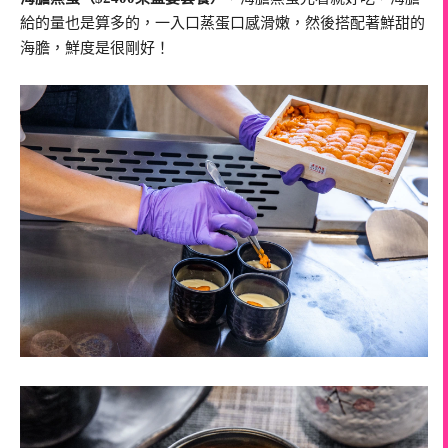
給的量也是算多的，一入口蒸蛋口感滑嫩，然後搭配著鮮甜的
海膽，鮮度是很剛好！