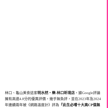
林口、龜山美食這家
明水然・樂-林口昕境店
，據Google評論
擁有高達4.8分的優異評價，幾乎無負評，並在2023年及2024
年連續兩年被《網路溫度計》評為
『此生必嚐十大高CP值無