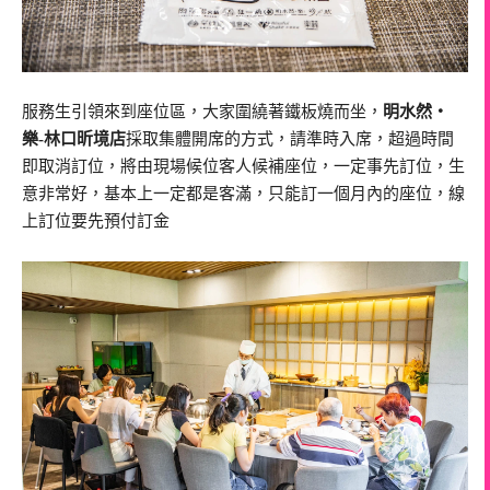
服務生引領來到座位區，大家圍繞著鐵板燒而坐，
明水然・
樂-林口昕境店
採取集體開席的方式，請準時入席，超過時間
即取消訂位，將由現場候位客人候補座位，一定事先訂位，生
意非常好，基本上一定都是客滿，只能訂一個月內的座位，線
上訂位要先預付訂金