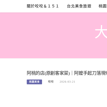
Skip
關於咬咬＆１５１
台北美食旅遊
桃園
to
content
阿桃的店(原創客家菜)｜阿嬤手起刀落
咬咬
2026-03-21
桃園美食