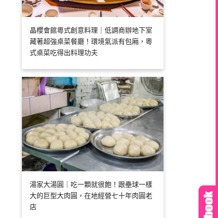
晶櫻會館粵式創意料理｜低調商辦地下室
藏著超強桌菜餐廳！環境氣派有包廂，粵
式桌菜吃得出料理功夫
湯家大湯圓｜吃一顆就很飽！跟壘球一樣
大的巨型大肉圓，在地經營七十年肉圓老
店