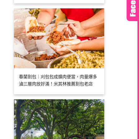
春蘭割包｜刈包包成爌肉便當，肉量爆多
滷三層肉放好滿！米其林推薦割包老店