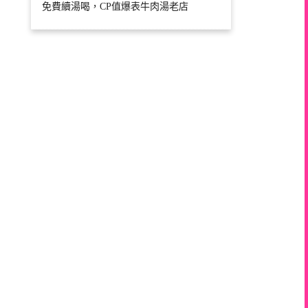
免費續湯喝，CP值爆表牛肉湯老店