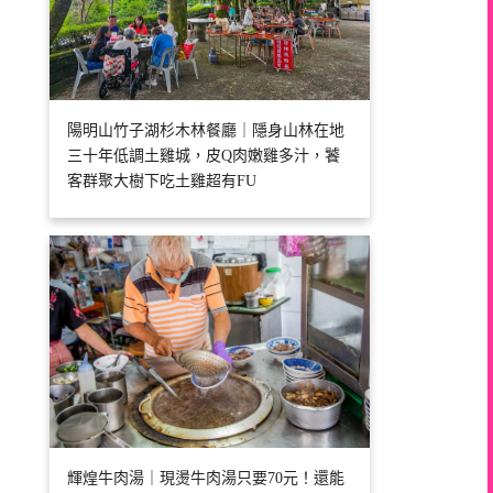
陽明山竹子湖杉木林餐廳｜隱身山林在地
三十年低調土雞城，皮Q肉嫩雞多汁，饕
客群聚大樹下吃土雞超有FU
輝煌牛肉湯｜現燙牛肉湯只要70元！還能