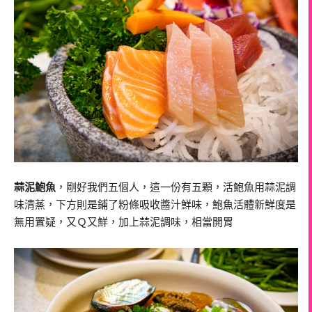
蒜泥鮑魚
，剛好我們五個人，這一份有五顆，活鮑魚用蒜泥調
味清蒸，下方則是鋪了粉條吸收醬汁鮮味，鮑魚活體新鮮度是
無用置疑，又Ｑ又鮮，加上蒜泥調味，相當開胃