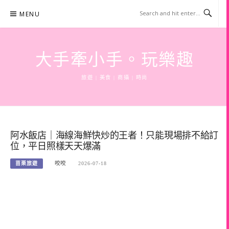
Skip
MENU
to
content
大手牽小手。玩樂趣
旅遊 | 美食 | 商攝 | 時尚
阿水飯店｜海線海鮮快炒的王者！只能現場排不給訂
位，平日照樣天天爆滿
苗栗旅遊
咬咬
2026-07-18