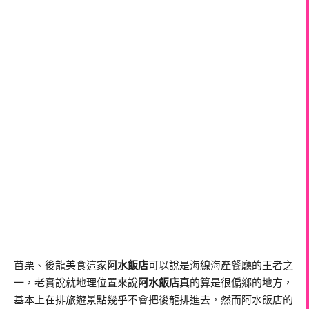
苗栗、後龍美食這家
阿水飯店
可以說是海線海產餐廳的王者之
一，老實說就地理位置來說
阿水飯店
真的算是很偏鄉的地方，
基本上在排旅遊景點幾乎不會把後龍排進去，然而阿水飯店的