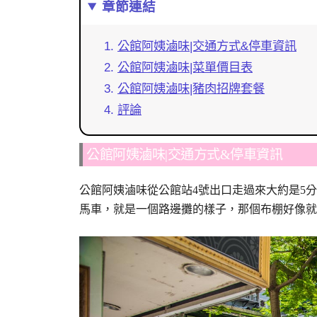
章節連結
公館阿姨滷味|交通方式&停車資訊
公館阿姨滷味|菜單價目表
公館阿姨滷味|豬肉招牌套餐
評論
公館阿姨滷味|交通方式&停車資訊
公館阿姨滷味從公館站4號出口走過來大約是5
馬車，就是一個路邊攤的樣子，那個布棚好像就