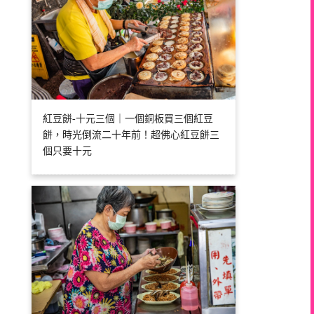
紅豆餅-十元三個｜一個銅板買三個紅豆
餅，時光倒流二十年前！超佛心紅豆餅三
個只要十元