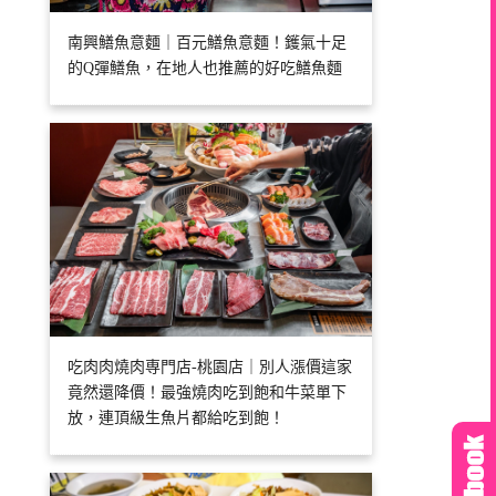
南興鱔魚意麵｜百元鱔魚意麵！鑊氣十足
的Q彈鱔魚，在地人也推薦的好吃鱔魚麵
吃肉肉燒肉専門店-桃園店｜別人漲價這家
竟然還降價！最強燒肉吃到飽和牛菜單下
放，連頂級生魚片都給吃到飽！