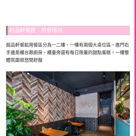
超品軒餐館｜用餐環境
超品軒餐館用餐區分為一二樓，一樓有兩個大桌位區，進門右
手邊是櫃台跟廚房，櫃臺旁還有每日限量的甜點蛋糕，一樓整
體氛圍很悠閒舒服