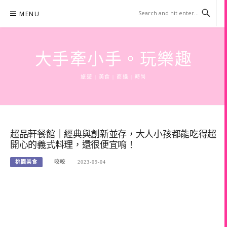
Skip
MENU
to
content
大手牽小手。玩樂趣
旅遊 | 美食 | 商攝 | 時尚
超品軒餐館｜經典與創新並存，大人小孩都能吃得超
開心的義式料理，還很便宜唷！
桃園美食
咬咬
2023-09-04