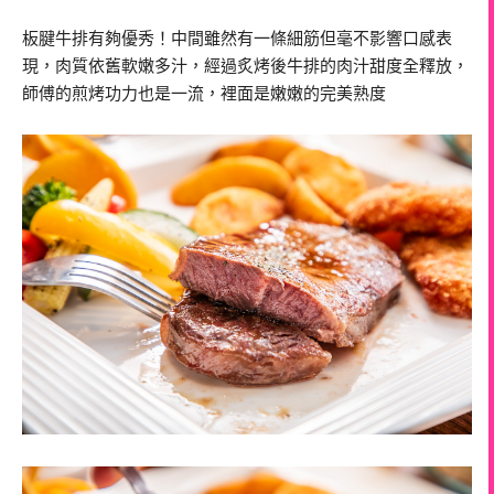
板腱牛排有夠優秀！中間雖然有一條細筋但毫不影響口感表
現，肉質依舊軟嫩多汁，經過炙烤後牛排的肉汁甜度全釋放，
師傅的煎烤功力也是一流，裡面是嫩嫩的完美熟度