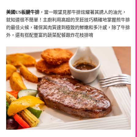
美國US板腱牛排
，當一眼望見那牛排炫耀著其誘人的油光，
就知道很不簡單！主廚利用高超的烹飪技巧精確地掌握煎牛排
的最佳火候，確保其肉質達到極致的鮮嫩和多汁感，除了牛排
外，還有搭配豐富的蔬菜配餐跟炸花枝排唷