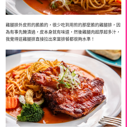
雞腿排外皮煎的脆脆的，很少吃到用煎的那麼脆的雞腿排，因
為有事先醃漬過，皮本身就有味道，然後雞腿肉超厚超多汁，
我覺得這雞腿排直接拉出來當排餐都很夠水準！