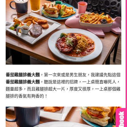
番茄雞腿排義大麵
，第一次來或是男生朋友，我建議先點這個
番茄雞腿排義大麵
，聽說是這裡的招牌，一上桌簡直嚇死人，
麵量超多，而且雞腿排超大一片，厚度又很厚，一上桌那個雞
腿排的香氣有夠香的！