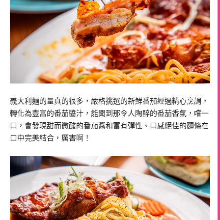
義大利麵的量真的很多，嚴格挑選的新鮮番茄經過精心烹調，
轉化為豐富的番茄醬汁，能聞到那令人陶醉的番茄香氣，嚐一
口，會發現甜而微酸的番茄醬和富有彈性、口感絕佳的麵條在
口中完美結合，厲害啊！