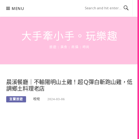
Skip
MENU
to
content
大手牽小手。玩樂趣
旅遊 | 美食 | 商攝 | 時尚
晨溪餐廳｜不輸陽明山土雞！超Ｑ彈白斬跑山雞，低
調鄉土料理老店
宜蘭旅遊
咬咬
2024-03-06