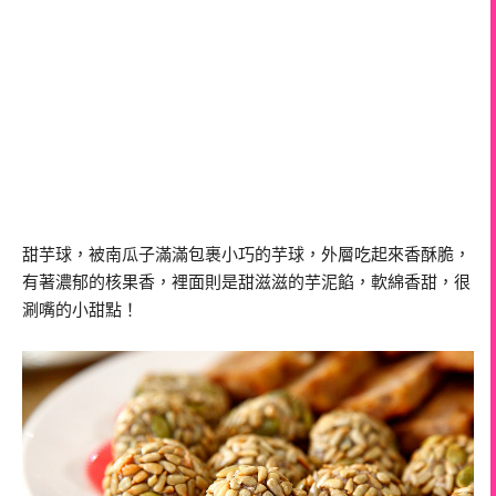
甜芋球，被南瓜子滿滿包裹小巧的芋球，外層吃起來香酥脆，
有著濃郁的核果香，裡面則是甜滋滋的芋泥餡，軟綿香甜，很
涮嘴的小甜點！