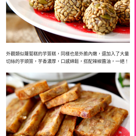
外觀類似蘿蔔糕的芋簽糕，同樣也是外脆內嫩，還加入了大量
切絲的芋頭簽，芋香濃厚，口感綿鬆，搭配辣椒醬油，一絕！