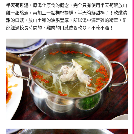
半天筍雞湯
，原湯化原食的概念，完全只有使用半天筍跟放山
雞一起熬煮，再加上一點枸杞提鮮，半天筍鮮甜極了！軟嫩清
甜的口感，放山土雞的油脂豐厚，所以湯中滿是雞的精華，雖
然經過較長時間的，雞肉的口感依舊軟Ｑ，不乾不澀！