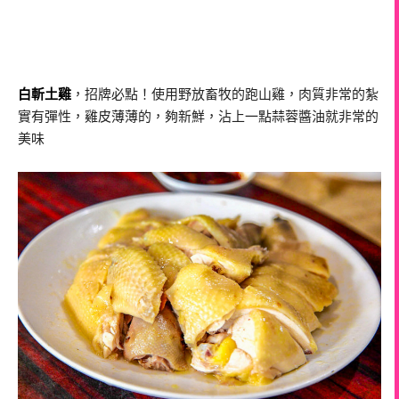
白斬土雞
，招牌必點！使用野放畜牧的跑山雞，肉質非常的紮
實有彈性，雞皮薄薄的，夠新鮮，沾上一點蒜蓉醬油就非常的
美味