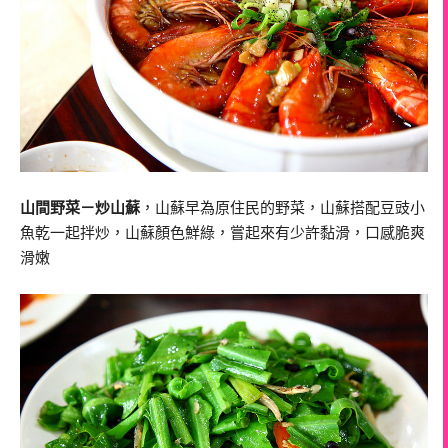
山間野菜－炒山蘇
，
山蘇早為原住民的野菜，山蘇搭配豆豉小
魚乾一起拌炒，山蘇顏色鮮綠，嘗起來有少許黏滑，口感脆爽
滑嫩