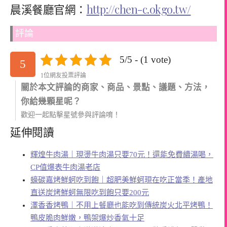
晨溪餐廳官網：
http://chen-c.okgo.tw/
評論
5/5 - (1 vote)
5
1位網友投票評論
關於本文評論的商家、商品、景點、議題、方法，
你給幾顆星呢？
歡迎一起點擊星號參與評論唷！
延伸閱讀
輝煌牛肉湯｜現燙牛肉湯只要70元！還能免費續湯喝，
CP值爆表牛肉湯老店
蠔碳嘉烤鮮蚵吃到飽｜超肥美鮮蚵現在吃正當季！產地
直送炭烤鮮蚵無限吃到飽只要200元
澤香香烤鴨｜不用上餐廳也能吃到傳統炭火北平烤鴨！
鴨皮脆肉鮮嫩，鴨架爆炒香氣十足