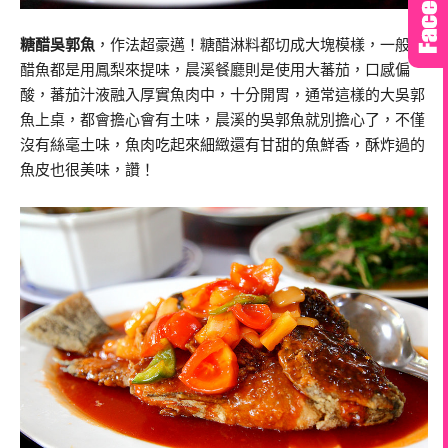
糖醋吳郭魚
，
作法超豪邁！糖醋淋料都切成大塊模樣，一般糖
醋魚都是用鳳梨來提味，晨溪餐廳則是使用大蕃茄，口感偏
酸，蕃茄汁液融入厚實魚肉中，十分開胃，通常這樣的大吳郭
魚上桌，都會擔心會有土味，晨溪的吳郭魚就別擔心了，不僅
沒有絲毫土味，魚肉吃起來細緻還有甘甜的魚鮮香，酥炸過的
魚皮也很美味，讚！