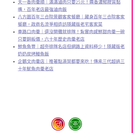
天一香肉羹順｜滿滿滷肉只要25元！醬香濃郁膠質黏
嘴，百年老店最強滷肉飯
八方園百年三合院景觀客家餐廳｜藏身百年三合院客家
餐廳，政商名流爭相造訪隱藏版老宅客家菜
車路口肉羹｜還沒開攤就排隊！紮實肉感鮮甜肉羹一碗
只要銅板價，六十年歷史肉羹老店
鮮魚魚豐｜超夯排隊名店但網路上資料極少！隱藏版老
奶奶炭烤鰻魚飯
企鵝文肉羹店｜推著點滴架都要來吃！傳承三代超過三
十年魷魚肉羹老店