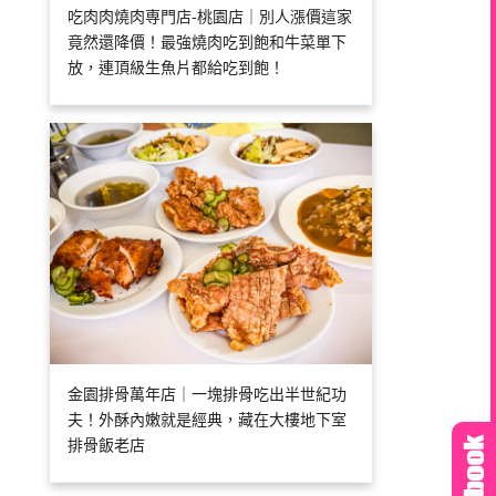
吃肉肉燒肉専門店-桃園店｜別人漲價這家
竟然還降價！最強燒肉吃到飽和牛菜單下
放，連頂級生魚片都給吃到飽！
金園排骨萬年店｜一塊排骨吃出半世紀功
夫！外酥內嫩就是經典，藏在大樓地下室
排骨飯老店