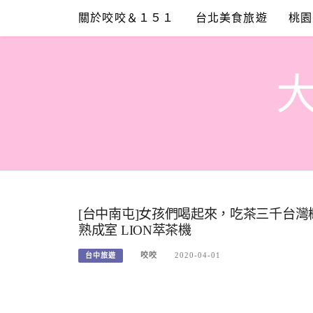
Skip
關於咬咬＆１５１
台北美食旅遊
桃園
to
content
[台中南屯]女孩們喝起來，吃茶三千台
熟成室 LION萃茶機
咬咬
2020-04-01
台中旅遊