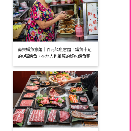
南興鱔魚意麵｜百元鱔魚意麵！鑊氣十足
的Q彈鱔魚，在地人也推薦的好吃鱔魚麵