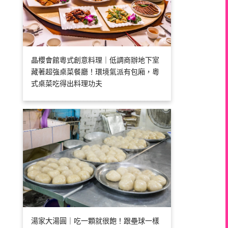
晶櫻會館粵式創意料理｜低調商辦地下室
藏著超強桌菜餐廳！環境氣派有包廂，粵
式桌菜吃得出料理功夫
湯家大湯圓｜吃一顆就很飽！跟壘球一樣