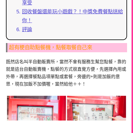
享受
回收餐盤還能玩小遊戲？！中獎免費餐點送給
你！
評論
超有梗自助點餐機，點餐取餐自己來
既然店名叫半自動販賣所，當然不會有服務生幫您點餐，靠的
就是這台自動販賣機，點餐的方式很直覺方便，先選擇內用或
外帶，再選擇餐點品項單點或套餐，旁邊的
+
則是加飯的意
思，現在加飯不加價喔，當然給他＋＋！