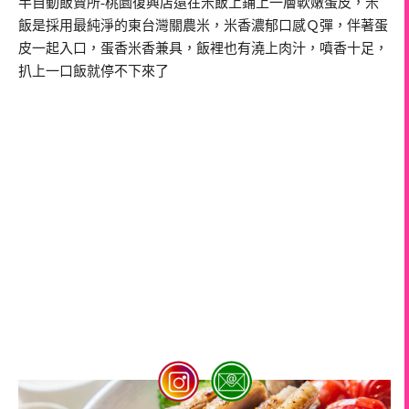
半自動飯賣所-桃園復興店還在米飯上鋪上一層軟嫩蛋皮，米
飯是採用最純淨的東台灣關農米，米香濃郁口感Ｑ彈，伴著蛋
皮一起入口，蛋香米香兼具，飯裡也有澆上肉汁，噴香十足，
扒上一口飯就停不下來了