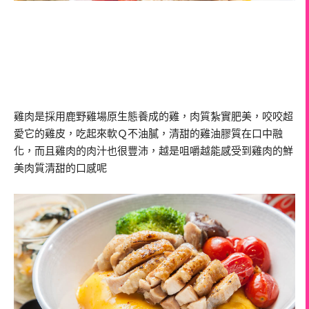
雞肉是採用鹿野雞場原生態養成的雞，肉質紮實肥美，咬咬超
愛它的雞皮，吃起來軟Ｑ不油膩，清甜的雞油膠質在口中融
化，而且雞肉的肉汁也很豐沛，越是咀嚼越能感受到雞肉的鮮
美肉質清甜的口感呢