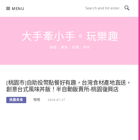
Skip
MENU
to
content
大手牽小手。玩樂趣
旅遊 | 美食 | 商攝 | 時尚
[桃園市]自助投幣點餐好有趣，台灣食材產地直送，
創意台式風味丼飯！半自動飯賣所-桃園復興店
桃園美食
咬咬
2018-07-27