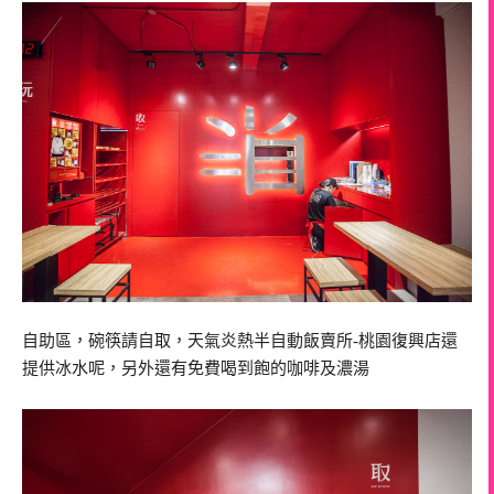
自助區，碗筷請自取，天氣炎熱半自動飯賣所-桃園復興店還
提供冰水呢，另外還有免費喝到飽的咖啡及濃湯