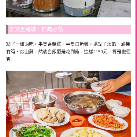
安安土雞城｜推薦必點
點了一雞兩吃，半隻香菇雞、半隻白斬雞，還點了溪蝦、滷桂
竹筍、炒山蘇，然後白飯還是吃到飽，這樣2150元，算是蠻便
宜