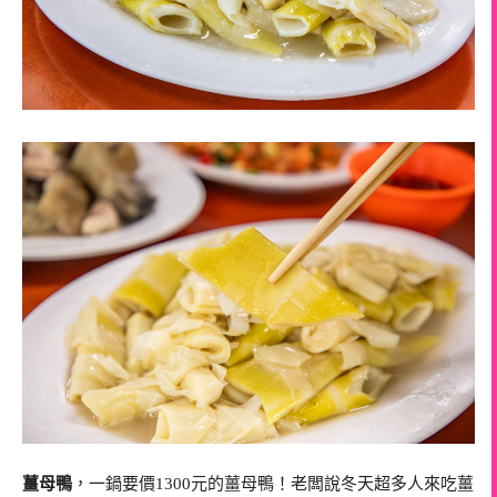
薑母鴨
，一鍋要價1300元的薑母鴨！老闆說冬天超多人來吃薑