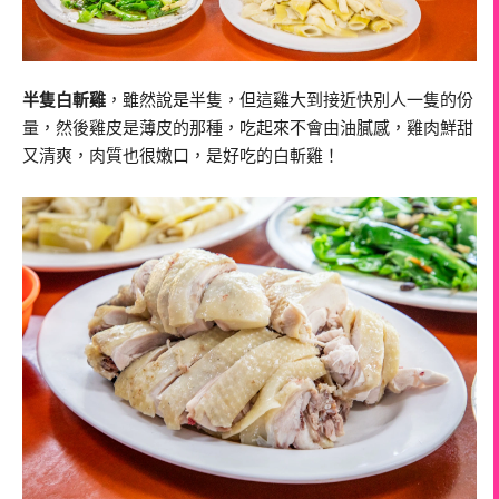
半隻白斬雞
，雖然說是半隻，但這雞大到接近快別人一隻的份
量，然後雞皮是薄皮的那種，吃起來不會由油膩感，雞肉鮮甜
又清爽，肉質也很嫩口，是好吃的白斬雞！