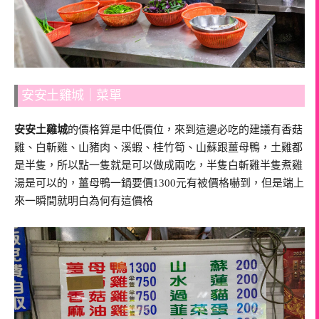
安安土雞城｜菜單
安安土雞城
的價格算是中低價位，來到這邊必吃的建議有香菇
雞、白斬雞、山豬肉、溪蝦、桂竹筍、山蘇跟薑母鴨，土雞都
是半隻，所以點一隻就是可以做成兩吃，半隻白斬雞半隻煮雞
湯是可以的，薑母鴨一鍋要價1300元有被價格嚇到，但是端上
來一瞬間就明白為何有這價格