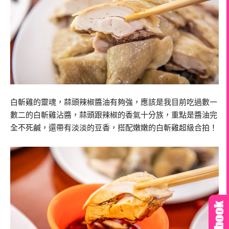
白斬雞的靈魂，蒜頭辣椒醬油有夠強，應該是我目前吃過數一
數二的白斬雞沾醬，蒜頭跟辣椒的香氣十分族，重點是醬油完
全不死鹹，還帶有淡淡的豆香，搭配嫩嫩的白斬雞超級合拍！