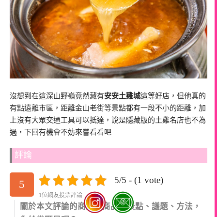
沒想到在這深山野嶺竟然藏有
安安土雞城
這等好店，但他真的
有點遠離市區，距離金山老街等景點都有一段不小的距離，加
上沒有大眾交通工具可以抵達，說是隱藏版的土雞名店也不為
過，下回有機會不妨來嘗看看吧
評論
5/5 - (1 vote)
5
1位網友投票評論
關於本文評論的商家、商品、景點、議題、方法，