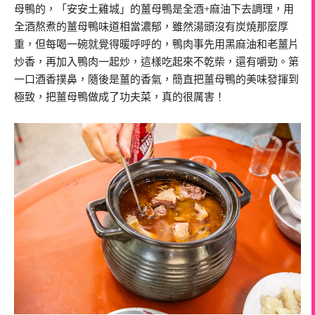
母鴨的，「安安土雞城」的薑母鴨是全酒+麻油下去調理，用
全酒熬煮的薑母鴨味道相當濃郁，雖然湯頭沒有炭燒那麼厚
重，但每喝一碗就覺得暖呼呼的，鴨肉事先用黑麻油和老薑片
炒香，再加入鴨肉一起炒，這樣吃起來不乾柴，還有嚼勁。第
一口酒香撲鼻，隨後是薑的香氣，簡直把薑母鴨的美味發揮到
極致，把薑母鴨做成了功夫菜，真的很厲害！