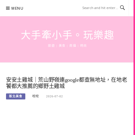
Skip
MENU
to
content
大手牽小手。玩樂趣
旅遊 | 美食 | 商攝 | 時尚
安安土雞城｜荒山野嶺連google都查無地址，在地老
饕都大推薦的鄉野土雞城
新北美食
咬咬
2026-07-02