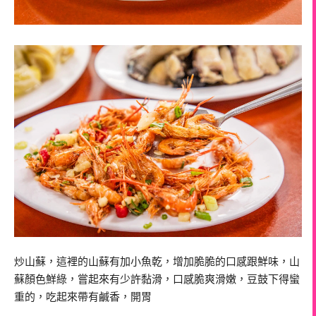
炒山蘇，這裡的山蘇有加小魚乾，增加脆脆的口感跟鮮味，山
蘇顏色鮮綠，嘗起來有少許黏滑，口感脆爽滑嫩，豆鼓下得蠻
重的，吃起來帶有鹹香，開胃