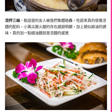
涼拌三絲
，點這道的友人被我們集體砲轟，吃起來真的很像涼
麵的配料，小黃瓜跟火腿的存在感超明顯，加上類似麻油的調
味，真的加一點細油麵就是涼麵的感覺