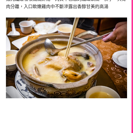
肉分離，入口軟嫩雞肉中不斷滲露出香醇甘美的高湯