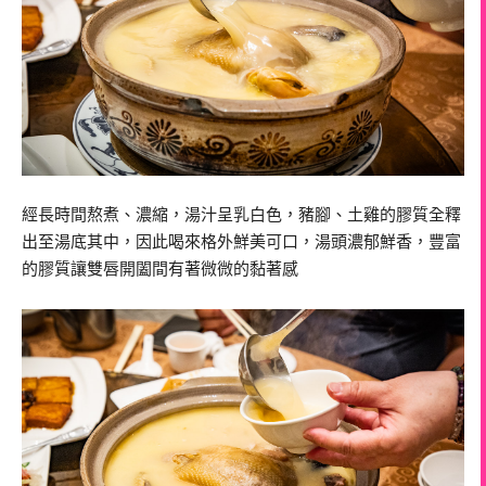
經長時間熬煮、濃縮，湯汁呈乳白色，豬腳、土雞的膠質全釋
出至湯底其中，因此喝來格外鮮美可口，湯頭濃郁鮮香，豐富
的膠質讓雙唇開闔間有著微微的黏著感