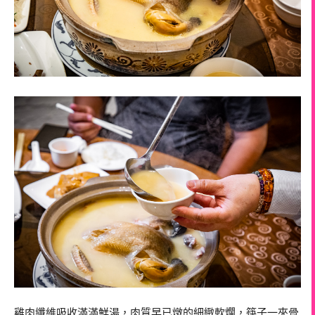
雞肉纖維吸收滿滿鮮湯，肉質早已燉的細緻軟爛，筷子一夾骨