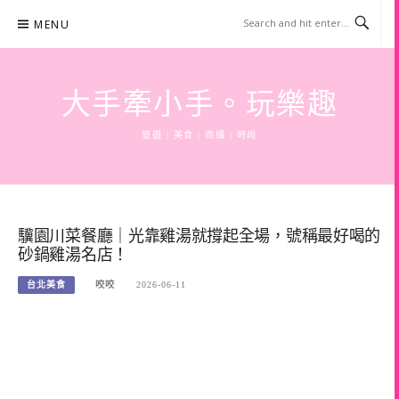
Skip
MENU
to
content
大手牽小手。玩樂趣
旅遊 | 美食 | 商攝 | 時尚
驥園川菜餐廳｜光靠雞湯就撐起全場，號稱最好喝的
砂鍋雞湯名店！
台北美食
咬咬
2026-06-11