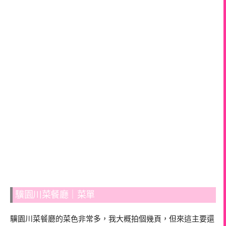
驥園川菜餐廳｜菜單
驥園川菜餐廳的菜色非常多，我大概拍個幾頁，但來這主要還