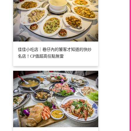
佳佳小吃店｜巷仔內的饕客才知道的快炒
名店！CP值超高任點無雷