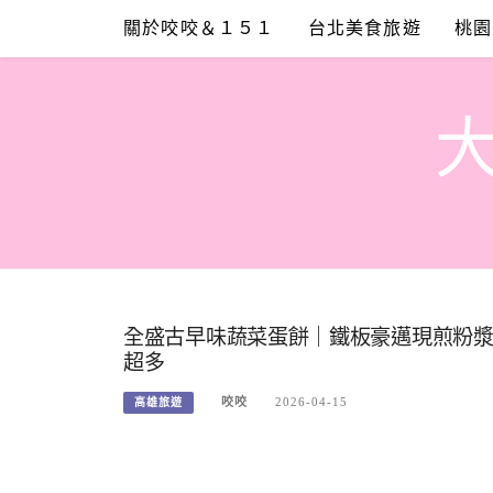
Skip
關於咬咬＆１５１
台北美食旅遊
桃園
to
content
全盛古早味蔬菜蛋餅｜鐵板豪邁現煎粉
超多
咬咬
2026-04-15
高雄旅遊