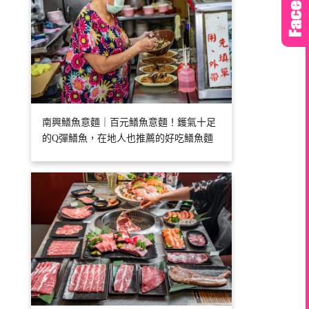
南興鱔魚意麵｜百元鱔魚意麵！鑊氣十足
的Q彈鱔魚，在地人也推薦的好吃鱔魚麵