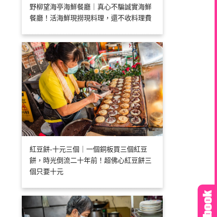
野柳望海亭海鮮餐廳｜真心不騙誠實海鮮
餐廳！活海鮮現撈現料理，還不收料理費
紅豆餅-十元三個｜一個銅板買三個紅豆
餅，時光倒流二十年前！超佛心紅豆餅三
個只要十元