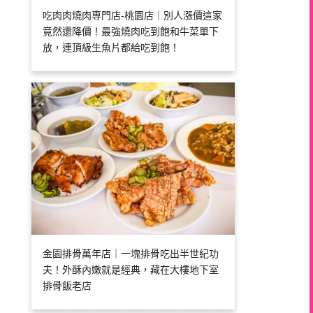
吃肉肉燒肉専門店-桃園店｜別人漲價這家
竟然還降價！最強燒肉吃到飽和牛菜單下
放，連頂級生魚片都給吃到飽！
金園排骨萬年店｜一塊排骨吃出半世紀功
夫！外酥內嫩就是經典，藏在大樓地下室
排骨飯老店