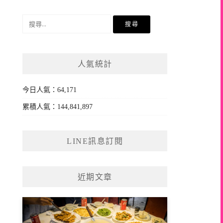
搜
尋
關
鍵
人氣統計
字:
今日人氣：64,171
累積人氣：144,841,897
LINE訊息訂閱
近期文章