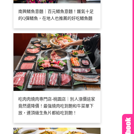
南興鱔魚意麵｜百元鱔魚意麵！鑊氣十足
的Q彈鱔魚，在地人也推薦的好吃鱔魚麵
吃肉肉燒肉専門店-桃園店｜別人漲價這家
竟然還降價！最強燒肉吃到飽和牛菜單下
放，連頂級生魚片都給吃到飽！