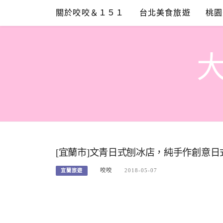
Skip
關於咬咬＆１５１
台北美食旅遊
桃園
to
content
[宜蘭市]文青日式刨冰店，純手作創意日式刨冰
咬咬
2018-05-07
宜蘭旅遊