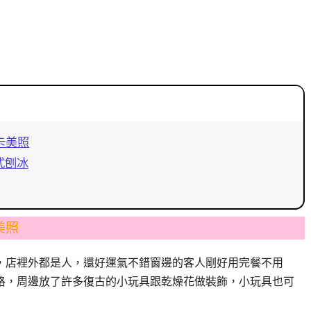
卡美照
式刨冰
美照
六下午，店裡外都是人，還好運氣不錯窗邊的客人剛好用完餐不用
日系風格，周邊放了許多復古的小玩具跟乾燥花做裝飾，小玩具也可