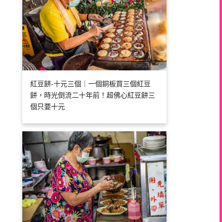
紅豆餅-十元三個｜一個銅板買三個紅豆
餅，時光倒流二十年前！超佛心紅豆餅三
個只要十元