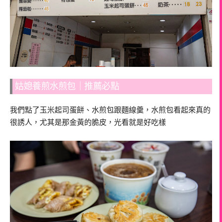
姑媳養煎水煎包｜推薦必點
我們點了玉米起司蛋餅、水煎包跟麵線羹，水煎包看起來真的
很誘人，尤其是那金黃的脆皮，光看就是好吃樣