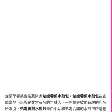
宜蘭早餐美食推薦這家
姑媳養煎水煎包
，
姑媳養煎水煎包
在宜
蘭當地可以說是非常有名的早餐店，一開始是被他有趣的店名
所吸引，
姑媳養煎水煎包
是由小姑和弟媳合開的水煎包店這也