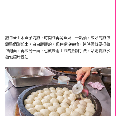
煎包蓋上木蓋子悶煎，時間到再開蓋淋上一點油，煎好的煎包
毀整個澎起來，白白胖胖的，但這還沒完唷，這時候就要把煎
包翻面，再煎另一面，也就是兩面煎的烹調手法，姑媳養煎水
煎包招牌做法