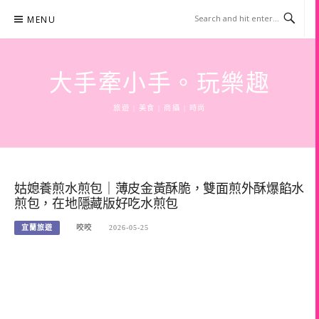
Skip
MENU
to
content
大手牽小手。玩樂趣
旅遊 | 美食 | 商攝 | 時尚
姑媳養煎水煎包｜薄皮金黃酥脆，雙面煎外酥爆餡水
煎包，在地隱藏版好吃水煎包
宜蘭旅遊
咬咬
2026-05-25