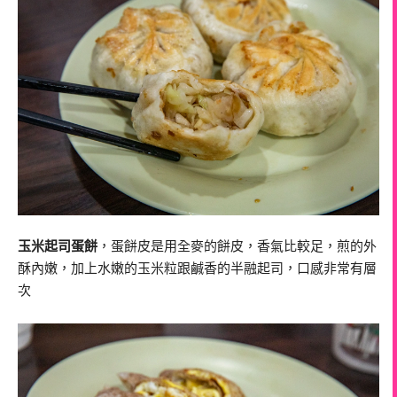
玉米起司蛋餅
，蛋餅皮是用全麥的餅皮，香氣比較足，煎的外
酥內嫩，加上水嫩的玉米粒跟鹹香的半融起司，口感非常有層
次