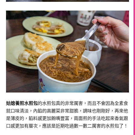
姑媳養煎水煎包
的水煎包真的非常厲害，而且不會因為全素食
就口味清淡，內餡的高麗菜非常甜脆，調味也剛剛好，再來他
是薄皮的，餡料感更加飽嘴豐富，兩面煎的手法吃起來香氣跟
口感更加有層次，應該是近期吃過數一數二厲害的水煎包了！