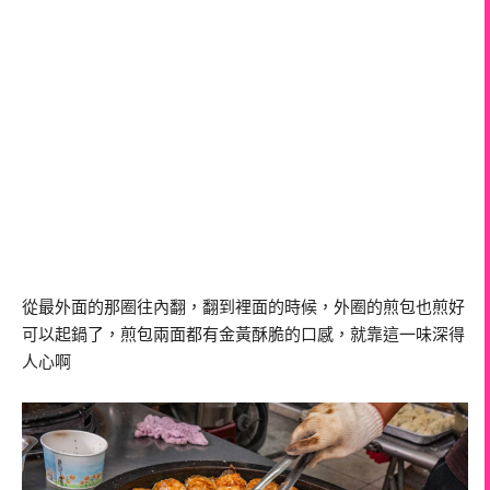
從最外面的那圈往內翻，翻到裡面的時候，外圈的煎包也煎好
可以起鍋了，煎包兩面都有金黃酥脆的口感，就靠這一味深得
人心啊