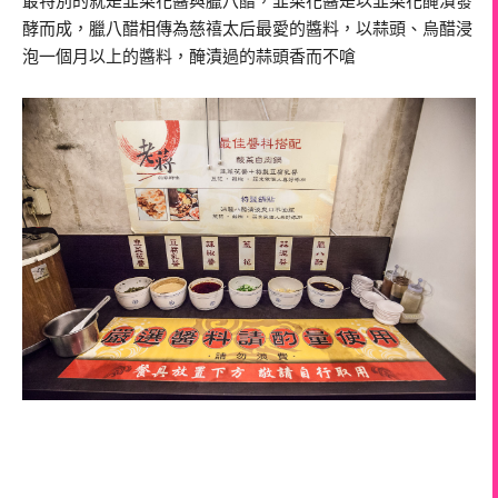
最特別的就是韭菜花醬與臘八醋，韭菜花醬是以韭菜花醃漬發
酵而成，臘八醋相傳為慈禧太后最愛的醬料，以蒜頭、烏醋浸
泡一個月以上的醬料，醃漬過的蒜頭香而不嗆