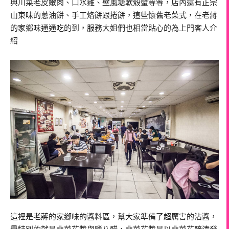
典川菜老皮嫩肉、口水雞、壁風塘軟殼蟹等等，店內還有正宗
山東味的蔥油餅、手工烙餅跟捲餅，這些懷舊老菜式，在老蔣
的家鄉味通通吃的到，服務大姐們也相當貼心的為上門客人介
紹
這裡是老蔣的家鄉味的醬料區，幫大家準備了超厲害的沾醬，