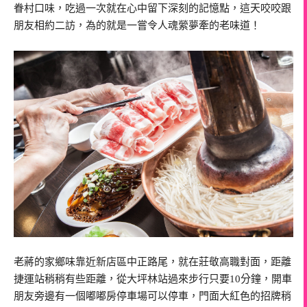
眷村口味，吃過一次就在心中留下深刻的記憶點，這天咬咬跟
朋友相約二訪，為的就是一嘗令人魂縈夢牽的老味道！
老蔣的家鄉味靠近新店區中正路尾，就在莊敬高職對面，距離
捷運站稍稍有些距離，從大坪林站過來步行只要10分鐘，開車
朋友旁邊有一個嘟嘟房停車場可以停車，門面大紅色的招牌稍