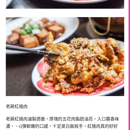
老蔣紅燒肉
老蔣紅燒肉滷製透徹，厚塊的五花肉脂肪油亮，入口醬香味
濃，、Q彈軟嫩的口感，十足是白飯殺手，紅燒肉真的好好