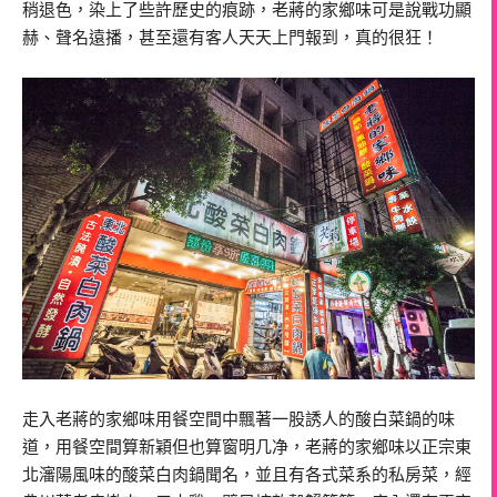
稍退色，染上了些許歷史的痕跡，老蔣的家鄉味可是說戰功顯
赫、聲名遠播，甚至還有客人天天上門報到，真的很狂！
走入老蔣的家鄉味用餐空間中飄著一股誘人的酸白菜鍋的味
道，用餐空間算新穎但也算窗明几净，老蔣的家鄉味以正宗東
北瀋陽風味的酸菜白肉鍋聞名，並且有各式菜系的私房菜，經