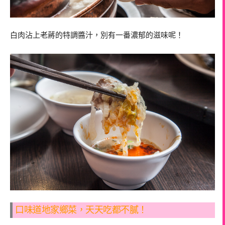
白肉沾上老蔣的特調醬汁，別有一番濃郁的滋味呢！
口味道地家鄉菜，天天吃都不膩！