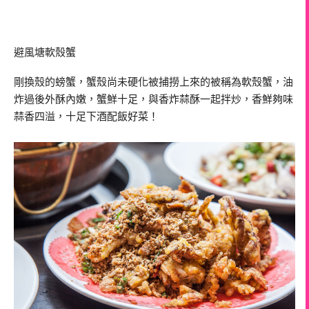
避風塘軟殼蟹
剛換殼的螃蟹，蟹殼尚未硬化被捕撈上來的被稱為軟殼蟹，油
炸過後外酥內嫩，蟹鮮十足，與香炸蒜酥一起拌炒，香鮮夠味
蒜香四溢，十足下酒配飯好菜！