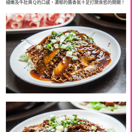
細嫩及牛肚爽Ｑ的口感，濃郁的醬香氣十足打開食慾的開關！