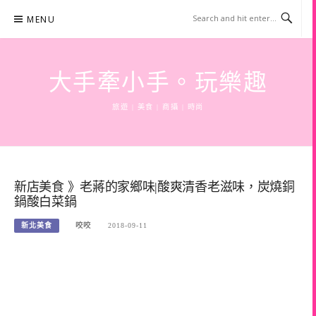
Skip
MENU
to
content
大手牽小手。玩樂趣
旅遊 | 美食 | 商攝 | 時尚
新店美食 》老蔣的家鄉味|酸爽清香老滋味，炭燒銅
鍋酸白菜鍋
新北美食
咬咬
2018-09-11