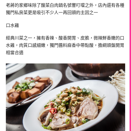
老蔣的家鄉味除了酸菜白肉鍋名號響叮噹之外，店內還有各種
獨門私房菜更是吸引不少人一再回頭的主因之一
口水雞
經典川菜之一，擁有香辣、酸香開胃、皮脆，微辣鮮香嫩的口
水雞，肉質口感細嫩，獨門醬料麻香中帶點酸，擔綱頭盤開胃
相當合適