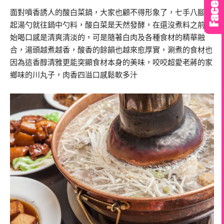
面對噴香誘人的酸白菜鍋，大家也顧不得形象了，七手八腳拿
起湯勺就往鍋中勺料，酸白菜是天然發酵，在還沒煮料之前開
始喝口感是清爽清淡的，可是隨著白肉及各種食材的精華融
合，湯頭越煮越香，酸香的餘韻也越來愈厚實，涮煮的食材也
因為這香醇清雅更能突顯食材本身的美味，咬咬超愛老蔣的家
鄉味的川丸子，肉香四溢口感鬆軟多汁