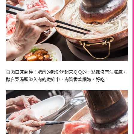
白肉口感超棒！肥肉的部份吃起來ＱＱ的一點都沒有油膩感，
酸白菜湯頭滲入肉的纖維中，肉質香軟細嫩，好吃！