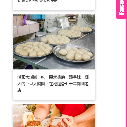
式桌菜吃得出料理功夫
湯家大湯圓｜吃一顆就很飽！跟壘球一樣
大的巨型大肉圓，在地經營七十年肉圓老
店