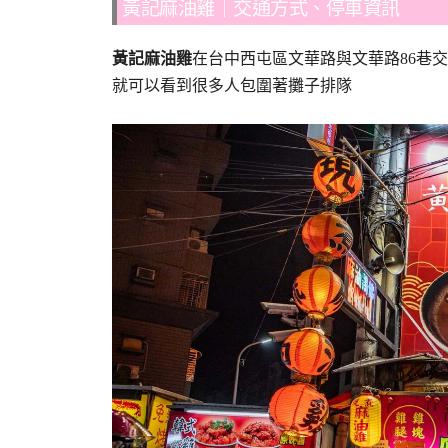
黃記麻油雞｜交通方式、停車資訊
黃記麻油雞
在台中西屯區文華路與文華路86巷
就可以看到很多人包圍著攤子排隊