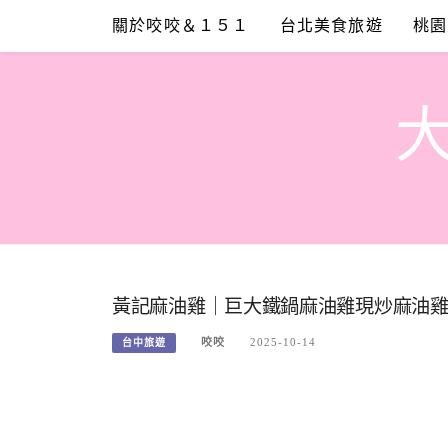
Skip
關於咬咬＆１５１
台北美食旅遊
桃園
to
content
黃記麻油雞｜巨大鐵鍋麻油雞現炒麻油
咬咬
2025-10-14
台中旅遊