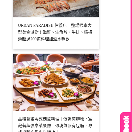
URBAN PARADISE 信義店｜整場根本大
型美食派對！海鮮、生魚片、牛排、鐵板
燒超過200道料理加酒水暢飲
晶櫻會館粵式創意料理｜低調商辦地下室
藏著超強桌菜餐廳！環境氣派有包廂，粵