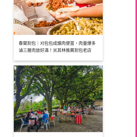
春蘭割包｜刈包包成爌肉便當，肉量爆多
滷三層肉放好滿！米其林推薦割包老店