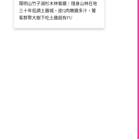
陽明山竹子湖杉木林餐廳｜隱身山林在地
三十年低調土雞城，皮Q肉嫩雞多汁，饕
客群聚大樹下吃土雞超有FU