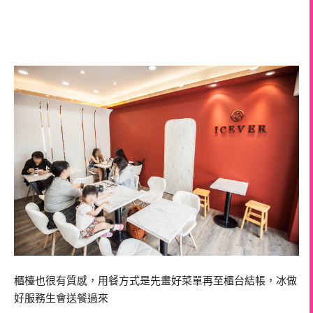
櫃檯也很有質感，用餐方式是先畫好菜單再至櫃台結帳，冰做
好服務生會送餐過來