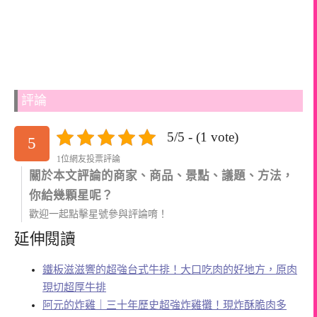
評論
5/5 - (1 vote)
5
1位網友投票評論
關於本文評論的商家、商品、景點、議題、方法，
你給幾顆星呢？
歡迎一起點擊星號參與評論唷！
延伸閱讀
鐵板滋滋響的超強台式牛排！大口吃肉的好地方，原肉
現切超厚牛排
阿元的炸雞｜三十年歷史超強炸雞攤！現炸酥脆肉多