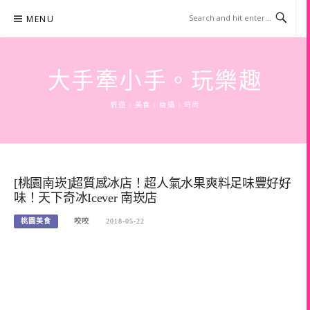
Skip
MENU
to
content
大手牽小手。玩樂趣
旅遊 | 美食 | 商攝 | 時尚
[桃園南崁]超質感冰店！超人氣水果爽料足味豐好好
味！天下奇冰Icever 南崁店
桃園美食
咬咬
2018-05-22