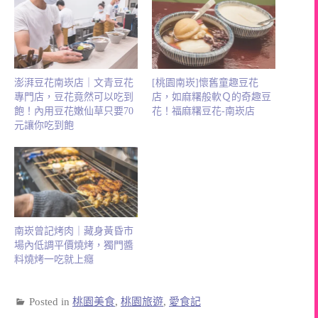
澎湃豆花南崁店｜文青豆花
[桃園南崁]懷舊童趣豆花
專門店，豆花竟然可以吃到
店，如麻糬般軟Ｑ的奇趣豆
飽！內用豆花嫩仙草只要70
花！福麻糬豆花-南崁店
元讓你吃到飽
南崁曾記烤肉｜藏身黃昏市
場內低調平價燒烤，獨門醬
料燒烤一吃就上癮
Posted in
桃園美食
,
桃園旅遊
,
愛食記