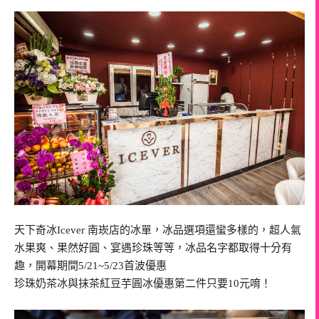
天下奇冰Icever 南崁店的冰單，冰品選項還蠻多樣的，超人氣
水果爽、果然好圓、宴遇珍珠等等，冰品名字都取得十分有
趣，開幕期間5/21~5/23首波優惠
珍珠奶茶冰與抹茶紅豆芋圓冰優惠第二件只要10元唷！