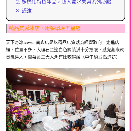
多樣化特色冰品，超人氣水果爽系列必點
評論
精品質感冰店，用餐環境五星級！
天下奇冰Icever 南崁店是以精品店質感為經營取向，走進店
裡，位置不多，大理石金邊白色調裝潢十分搶眼，感覺起來就
貴氣逼人，開幕第二天人潮有比較趨緩（中午約12點造訪）