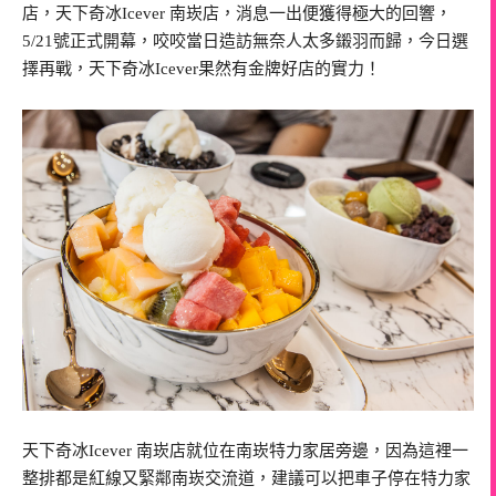
店，天下奇冰Icever 南崁店，消息一出便獲得極大的回響，
5/21號正式開幕，咬咬當日造訪無奈人太多鎩羽而歸，今日選
擇再戰，天下奇冰Icever果然有金牌好店的實力！
天下奇冰Icever 南崁店就位在南崁特力家居旁邊，因為這裡一
整排都是紅線又緊鄰南崁交流道，建議可以把車子停在特力家