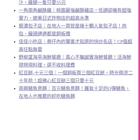
汁，雞腿一隻只要35元
一角兩角鹹酥雞｜桃園最強鹹酥雞店，低調卻擁有超強
實力，媲美日式炸物店的超高水準
龍潭包子店｜在地人一買就是幾十顆人氣包子店！肉
包、饅頭通通都是銅板價
佳佳小吃店｜巷仔內的饕客才知道的快炒名店！CP值超
高任點無雷
野柳望海亭海鮮餐廳｜真心不騙誠實海鮮餐廳！活海鮮
現撈現料理，還不收料理費
紅豆餅-十元三個｜一個銅板買三個紅豆餅，時光倒流二
十年前！超佛心紅豆餅三個只要十元
南興鱔魚意麵｜百元鱔魚意麵！鑊氣十足的Q彈鱔魚，
在地人也推薦的好吃鱔魚麵