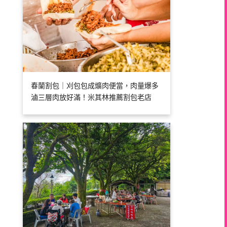
春蘭割包｜刈包包成爌肉便當，肉量爆多
滷三層肉放好滿！米其林推薦割包老店