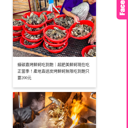
蠔碳嘉烤鮮蚵吃到飽｜超肥美鮮蚵現在吃
正當季！產地直送炭烤鮮蚵無限吃到飽只
要200元