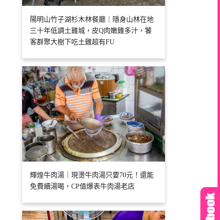
陽明山竹子湖杉木林餐廳｜隱身山林在地
三十年低調土雞城，皮Q肉嫩雞多汁，饕
客群聚大樹下吃土雞超有FU
輝煌牛肉湯｜現燙牛肉湯只要70元！還能
免費續湯喝，CP值爆表牛肉湯老店