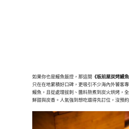
如果你也是鰻魚飯控，那這間
《板前屋炭烤鰻魚
只在在地累積好口碑，更吸引不少海內外饕客專
鰻魚，且從處理拔刺、醬料熬煮到炭火烘烤，全
鮮甜與炭香。人氣強到想吃還得先訂位，沒預約