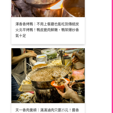
澤香香烤鴨｜不用上餐廳也能吃到傳統炭
火北平烤鴨！鴨皮脆肉鮮嫩，鴨架爆炒香
氣十足
天一香肉羹順｜滿滿滷肉只要25元！醬香