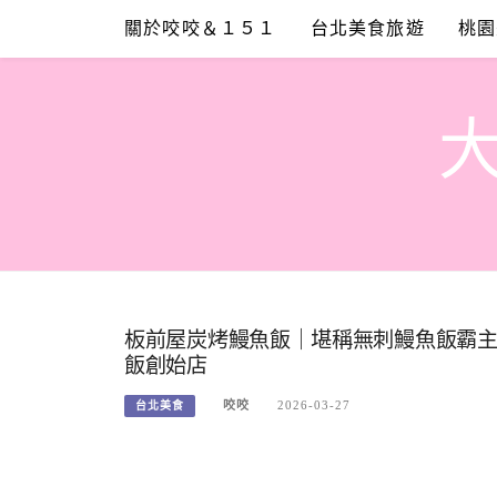
Skip
關於咬咬＆１５１
台北美食旅遊
桃園
to
content
板前屋炭烤鰻魚飯｜堪稱無刺鰻魚飯霸
飯創始店
咬咬
2026-03-27
台北美食