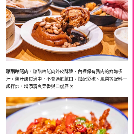
糖醋咕咾肉
，糖醋咕咾肉外皮酥脆、內裡保有豬肉的鮮嫩多
汁，醬汁酸甜適中，不會過於膩口。搭配彩椒、鳳梨等配料一
起拌炒，增添清爽果香與口感層次